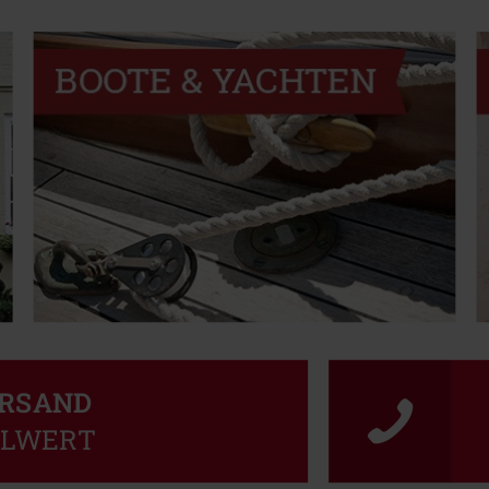
ERSAND
LLWERT