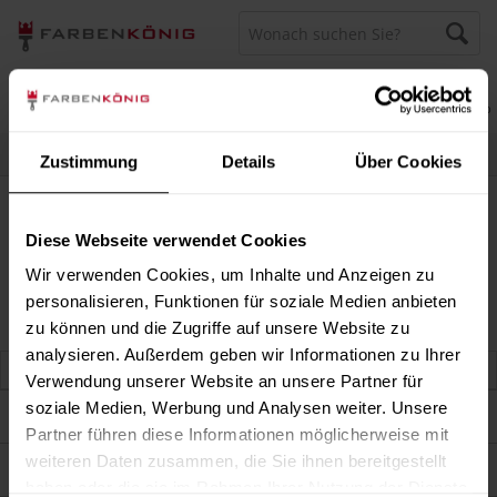
Menü
Merkzettel
Mein Konto
Warenkorb
Persönliche Beratung unter
040 60 77 65 23
Zustimmung
Details
Über Cookies
Fassadenlasur
Fassadenlasur
Diese Webseite verwendet Cookies
Wir verwenden Cookies, um Inhalte und Anzeigen zu
personalisieren, Funktionen für soziale Medien anbieten
zu können und die Zugriffe auf unsere Website zu
analysieren. Außerdem geben wir Informationen zu Ihrer
Verwendung unserer Website an unsere Partner für
soziale Medien, Werbung und Analysen weiter. Unsere
Darum sind wir Farbenkönig
Partner führen diese Informationen möglicherweise mit
weiteren Daten zusammen, die Sie ihnen bereitgestellt
Service
haben oder die sie im Rahmen Ihrer Nutzung der Dienste