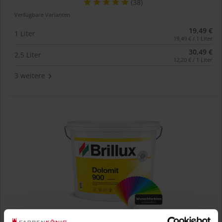
(38)
Verfügbare Varianten
19,49 €
1 Liter
19,49 € / 1 Liter
30,49 €
2,5 Liter
12,20 € / 1 Liter
3 weitere
Dolomit ELF 900 (Wunschfarbton)