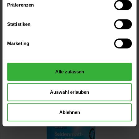
Präferenzen
Brillux Intromatt 954 (Altweiß ) - ehemal
Malerweiß ELF 956
Statistiken
gut füllende Innendispersion, lösemittelfrei, stumpfmatt,
altweiß,...
Marketing
(24)
Verfügbare Varianten
59,99 €
10 Liter
6,00 € / 1 Liter
Alle zulassen
73,99 €
15 Liter
4,93 € / 1 Liter
Auswahl erlauben
Ablehnen