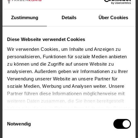
gut verlaufende, emissionsarme, lösemittel- und
weichmacherfreie Innendispersion,...
Zustimmung
Details
Über Cookies
(14)
Verfügbare Varianten
27,49 €
1 Liter
Diese Webseite verwendet Cookies
27,49 € / 1 Liter
Wir verwenden Cookies, um Inhalte und Anzeigen zu
55,99 €
2,5 Liter
22,40 € / 1 Liter
personalisieren, Funktionen für soziale Medien anbieten
zu können und die Zugriffe auf unsere Website zu
3 weitere
analysieren. Außerdem geben wir Informationen zu Ihrer
Verwendung unserer Website an unsere Partner für
soziale Medien, Werbung und Analysen weiter. Unsere
Partner führen diese Informationen möglicherweise mit
weiteren Daten zusammen, die Sie ihnen bereitgestellt
haben oder die sie im Rahmen Ihrer Nutzung der Dienste
gesammelt haben.
Einwilligungsauswahl
Notwendig