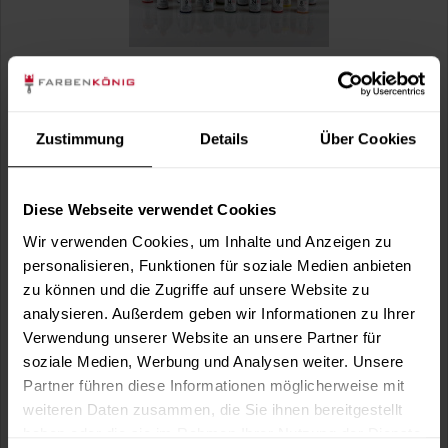
Mixol Uni-Abtönkonzentrat (Nr.14 Oxid-Grün)
Zustimmung
Details
Über Cookies
Zum Abtönen von Dispersions- und Alkydharzfarben. Zum
Abtönen von Dispersions- und...
Verfügbare Varianten
Diese Webseite verwendet Cookies
6,49 €
0,02 Liter
Wir verwenden Cookies, um Inhalte und Anzeigen zu
324,50 € / 1 Liter
personalisieren, Funktionen für soziale Medien anbieten
33,99 €
0,2 Liter
zu können und die Zugriffe auf unsere Website zu
169,95 € / 1 Liter
analysieren. Außerdem geben wir Informationen zu Ihrer
Verwendung unserer Website an unsere Partner für
soziale Medien, Werbung und Analysen weiter. Unsere
Partner führen diese Informationen möglicherweise mit
weiteren Daten zusammen, die Sie ihnen bereitgestellt
haben oder die sie im Rahmen Ihrer Nutzung der Dienste