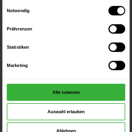
gesammelt haben.
Einwilligungsauswahl
Notwendig
Präferenzen
Mixol Uni-Abtönkonzentrat (Nr.15 Olivgrün)
Zum Abtönen von Dispersions- und Alkydharzfarben. Zum
Statistiken
Abtönen von Dispersions- und...
Verfügbare Varianten
Marketing
6,49 €
0,02 Liter
324,50 € / 1 Liter
28,99 €
0,2 Liter
144,95 € / 1 Liter
Alle zulassen
Auswahl erlauben
Ablehnen