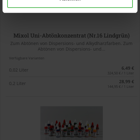
Mixol Uni-Abtönkonzentrat (Nr.16 Lindgrün)
Zum Abtönen von Dispersions- und Alkydharzfarben. Zum
Abtönen von Dispersions- und...
Verfügbare Varianten
6,49 €
0,02 Liter
324,50 € / 1 Liter
28,99 €
0,2 Liter
144,95 € / 1 Liter