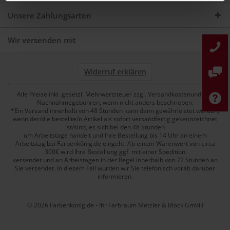
Unsere Zahlungsarten
Wir versenden mit
Widerruf erklären
Alle Preise inkl. gesetzl. Mehrwertsteuer zzgl. Versandkostenund ggf.
Nachnahmegebühren, wenn nicht anders beschrieben.
*Ein Versand innerhalb von 48 Stunden kann dann gewährleistet werden,
wenn der/die bestellte/n Artikel als sofort versandfertig gekennzeichnet
ist/sind, es sich bei den 48 Stunden
um Arbeitstage handelt und Ihre Bestellung bis 14 Uhr an einem
Arbeitstag bei Farbenkönig.de eingeht. Ab einem Warenwert von circa
300€ wird Ihre Bestellung ggf. mit einer Spedition
versendet und an Arbeistagen in der Regel innerhalb von 72 Stunden an
Sie versendet. In diesem Fall würden wir Sie telefonisch vorab darüber
informieren.
© 2026 Farbenkönig.de - Ihr Farbraum Metzler & Block GmbH