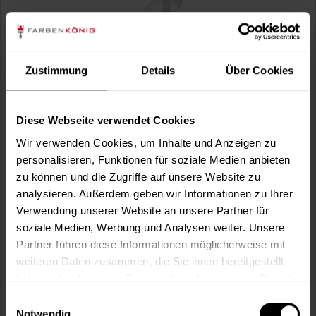
Zustimmung
Details
Über Cookies
Diese Webseite verwendet Cookies
Langzeitversiegelung
Wir verwenden Cookies, um Inhalte und Anzeigen zu
AUTOSOL® Langzeitversiegelung schützt Lack-, Metall-
personalisieren, Funktionen für soziale Medien anbieten
sowie Kunststoff- und...
zu können und die Zugriffe auf unsere Website zu
8,49 €
analysieren. Außerdem geben wir Informationen zu Ihrer
Inhalt:
0.15 Liter
(56,60 € / 1 Liter)
Verwendung unserer Website an unsere Partner für
soziale Medien, Werbung und Analysen weiter. Unsere
Partner führen diese Informationen möglicherweise mit
weiteren Daten zusammen, die Sie ihnen bereitgestellt
haben oder die sie im Rahmen Ihrer Nutzung der Dienste
gesammelt haben.
Einwilligungsauswahl
Notwendig