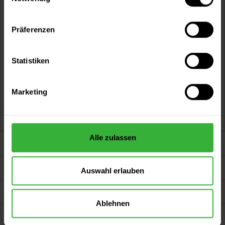
Präferenzen
Sprühwachs
Statistiken
AUTOSOL® Sprühwachs verleiht Lack-, Metall sowie
Kunststoffoberflächen brillanten Glanz...
Marketing
12,99 €
Inhalt:
0.25 Liter
(51,96 € / 1 Liter)
Alle zulassen
Darum sind wir Farbenkönig
Service
Auswahl erlauben
Farbenkönig.de
Ablehnen
Persönliche Beratung