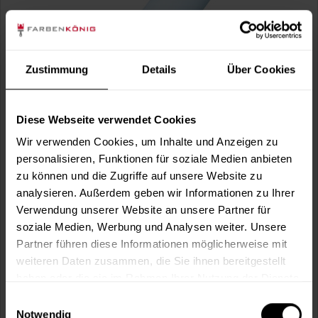
Zustimmung
Details
Über Cookies
Schaumstoff-Lackierrolle bügelseitig, rund 100
mm
Diese Webseite verwendet Cookies
Lackierrolle mit superfeiner Porung. Ca. 35 mm Rollen-Ø.
Wir verwenden Cookies, um Inhalte und Anzeigen zu
personalisieren, Funktionen für soziale Medien anbieten
(1)
zu können und die Zugriffe auf unsere Website zu
2,99 €
analysieren. Außerdem geben wir Informationen zu Ihrer
Inhalt:
1 Stück
Verwendung unserer Website an unsere Partner für
soziale Medien, Werbung und Analysen weiter. Unsere
Partner führen diese Informationen möglicherweise mit
weiteren Daten zusammen, die Sie ihnen bereitgestellt
haben oder die sie im Rahmen Ihrer Nutzung der Dienste
gesammelt haben.
Einwilligungsauswahl
Notwendig