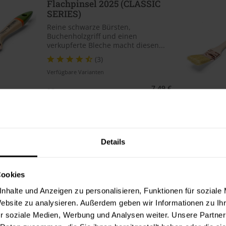
Flachpinsel 2025 (CLASSIC
SERIES)
Reine schwarze Bürsten,
Buchenholzgriff und einen
verkupferte Bleche macht diesen...
(3)
Verfügbare Varianten
7,49 €
25 mm
7,49 € / 1 Stück
9,49 €
40 mm
9,49 € / 1 Stück
4 weitere
Details
Flächenstreicher
Cookies
Polyestermix 2910
nhalte und Anzeigen zu personalisieren, Funktionen für soziale
Ein universelle Flächenstreicher mit
Website zu analysieren. Außerdem geben wir Informationen zu I
Staalmeester® Polyestermix. 70%
r soziale Medien, Werbung und Analysen weiter. Unsere Partner
tops, Rostfreier...