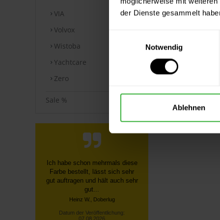
möglicherweise mit weiteren
der Dienste gesammelt habe
VIA
Volvox
Einwilligungsauswahl
Wistoba
Notwendig
Yachtcare
Zero
Sale %
Ablehnen
Schnelle, unkomplizierte
Bestellung über die Homepage,
schnelle Lieferung, gute
Sendungsverfolgung ...
Datum der Veröffentlichung:
07.08.2026
Datum der Kauferfahrung: 27.07.2026