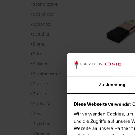
Scandiccare
Schneider
Schönox
Schuller
Sigma
Sika
Sikkens
Staalmeester
Starcke
Zustimmung
Storch
Südwest
Diese Webseite verwendet 
Tesa
Wir verwenden Cookies, um I
und die Zugriffe auf unsere 
Tierrfino
Website an unsere Partner fü
Veneziani