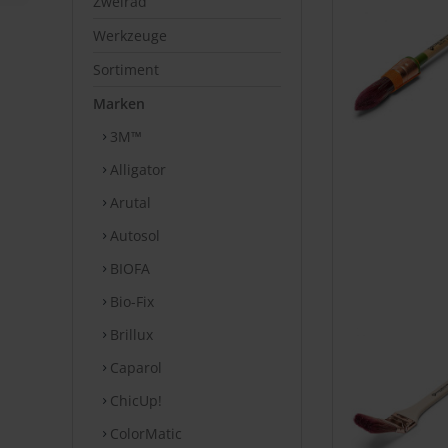
Zweirad
Werkzeuge
Sortiment
Marken
3M™
Alligator
Arutal
Autosol
BIOFA
Bio-Fix
Brillux
Caparol
ChicUp!
ColorMatic