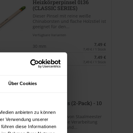
Heizkörperpinsel 0136
(CLASSIC SERIES)
Dieser Pinsel mit reine weiße
Chinaborsten und flache Holzstiel ist
geeignet für den...
Verfügbare Varianten
7,49 €
30 mm
7,49 € / 1 Stück
7,49 €
40 mm
7,49 € / 1 Stück
3 weitere
Über Cookies
Quality Rollers (2-Pack) - 10
cm
 Medien anbieten zu können
Die Mikrofilzrolle von Staalmeester
hrer Verwendung unserer
eignen sich für die Verarbeitung
 führen diese Informationen
aller Lackfarben und...