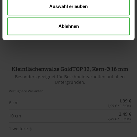
Auswahl erlauben
Ablehnen
Kleinflächenwalze GoldTOP 12, Kern-Ø 16 mm
Besonders geeignet für Beschneidearbeiten auf allen
Untergründen.
Verfügbare Varianten
1,99 €
6 cm
1,99 € / 1 Stück
2,49 €
10 cm
2,49 € / 1 Stück
1 weitere