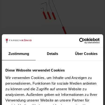
Format-Steckbügel
Formatbügel für 35 bis 110 mm breite Lackierrollen.
(1)
Zustimmung
Details
Über Cookies
Verfügbare Varianten
3,99 €
19er-ca.19 cm
3,99 € / 1 Stück
Diese Webseite verwendet Cookies
3,99 €
28er-ca.28 cm
Wir verwenden Cookies, um Inhalte und Anzeigen zu
3,99 € / 1 Stück
personalisieren, Funktionen für soziale Medien anbieten
2 weitere
zu können und die Zugriffe auf unsere Website zu
analysieren. Außerdem geben wir Informationen zu Ihrer
Verwendung unserer Website an unsere Partner für