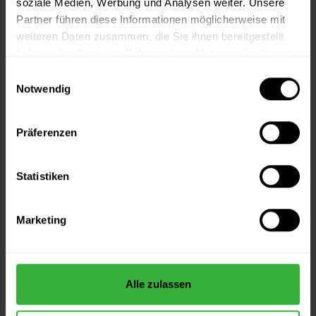
soziale Medien, Werbung und Analysen weiter. Unsere
Partner führen diese Informationen möglicherweise mit
weiteren Daten zusammen, die Sie ihnen bereitgestellt
haben oder die sie im Rahmen Ihrer Nutzung der Dienste
gesammelt haben.
Einwilligungsauswahl
Notwendig
Präferenzen
Edelstahl-Formatbügel
Bügel aus 6 mm V2A Edelstahl für 100 und 150 mm breite
Statistiken
Lackierrollen.
(1)
Verfügbare Varianten
Marketing
16,99 €
28er
16,99 € / 1 Stück
17,99 €
45er
17,99 € / 1 Stück
Alle zulassen