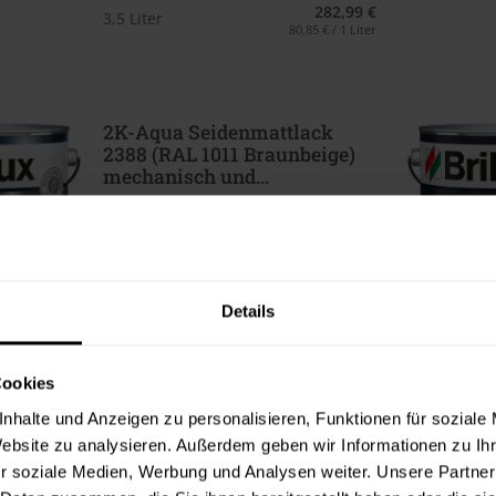
282,99 €
3,5 Liter
80,85 € / 1 Liter
2K-Aqua Seidenmattlack
2388 (RAL 1011 Braunbeige)
mechanisch und...
wasserbasiert, 2-komponentig, für
außen und innen. ACHTUNG: Härter
2K-Aqua Härter 2380...
Verfügbare Varianten
76,99 €
Details
0,875 Liter
87,99 € / 1 Liter
282,99 €
3,5 Liter
80,85 € / 1 Liter
Cookies
nhalte und Anzeigen zu personalisieren, Funktionen für soziale
Website zu analysieren. Außerdem geben wir Informationen zu I
r soziale Medien, Werbung und Analysen weiter. Unsere Partner