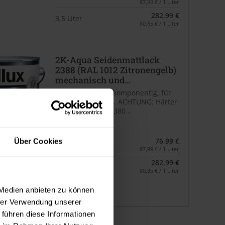
87,99 € / 1 Liter
282,99 €
3,5 Liter
80,85 € / 1 Liter
2K-Aqua Seidenmattlack
2388 (RAL 1012 Zitronengelb)
mechanisch und...
wasserbasiert, 2-komponentig, für
außen und innen. ACHTUNG: Härter
2K-Aqua Härter 2380...
Verfügbare Varianten
76,99 €
Über Cookies
0,875 Liter
87,99 € / 1 Liter
282,99 €
3,5 Liter
80,85 € / 1 Liter
 Medien anbieten zu können
hrer Verwendung unserer
 führen diese Informationen