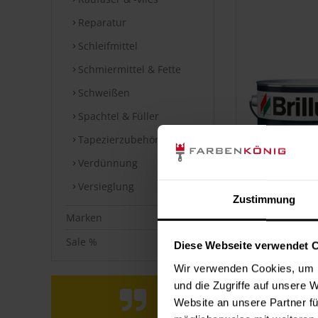
Reparatur
Schleifmittel
Schmiermittel & Fette
Schweißen
Spachtel & Füller
Tapezierzubehör
Verdünnung
Versieglung
Zustimmung
Marken
Sale %
Diese Webseite verwendet 
Wir verwenden Cookies, um I
und die Zugriffe auf unsere 
Website an unsere Partner fü