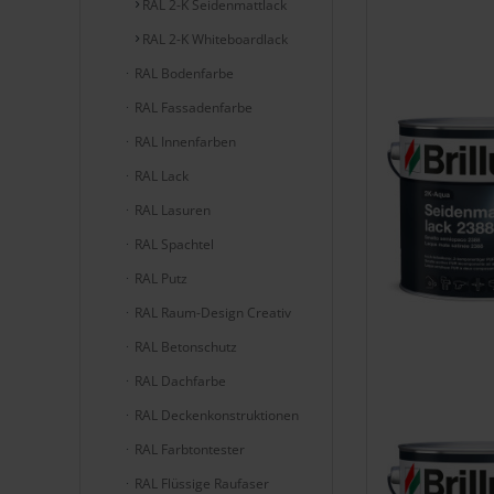
RAL 2-K Seidenmattlack
RAL 2-K Whiteboardlack
RAL Bodenfarbe
RAL Fassadenfarbe
RAL Innenfarben
RAL Lack
RAL Lasuren
RAL Spachtel
RAL Putz
RAL Raum-Design Creativ
RAL Betonschutz
RAL Dachfarbe
RAL Deckenkonstruktionen
RAL Farbtontester
RAL Flüssige Raufaser