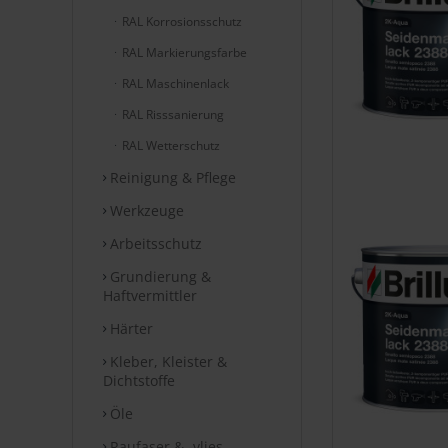
RAL Korrosionsschutz
RAL Markierungsfarbe
RAL Maschinenlack
RAL Risssanierung
RAL Wetterschutz
Reinigung & Pflege
Werkzeuge
Arbeitsschutz
Grundierung &
Haftvermittler
Härter
Kleber, Kleister &
Dichtstoffe
Öle
Raufaser & -vlies