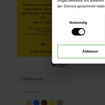
möglicherweise mit weiteren
Ich habe schon mehrmals diese
der Dienste gesammelt habe
Farbe bestellt, lässt sich sehr
gut auftragen und hält auch sehr
Einwilligungsauswahl
gut...
Notwendig
Heinz W., Doberlug
Datum der Veröffentlichung:
07.08.2026
Datum der Kauferfahrung: 30.07.2026
Ablehnen
12,668 Bewertungen
Filtern nach
Farbtöne