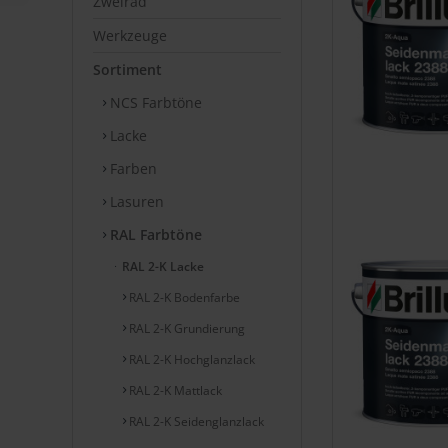
Zweirad
Werkzeuge
Sortiment
NCS Farbtöne
Lacke
Farben
Lasuren
RAL Farbtöne
RAL 2-K Lacke
RAL 2-K Bodenfarbe
RAL 2-K Grundierung
RAL 2-K Hochglanzlack
RAL 2-K Mattlack
RAL 2-K Seidenglanzlack