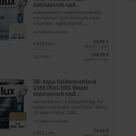
mechanisch und...
wasserbasiert, zweikomponentig,
mechanisch und chemisch hoch
belastbar, AgBB-geprüft ,...
Verfügbare Varianten
69,99 €
0,875 Liter
79,99 € / 1 Liter
258,99 €
3,5 Liter
74,00 € / 1 Liter
2K-Aqua Seidenmattlack
2388 (RAL 1001 Beige)
mechanisch und...
wasserbasiert, 2-komponentig, für
außen und innen. ACHTUNG: Härter
2K-Aqua Härter 2380...
Verfügbare Varianten
76,99 €
0,875 Liter
87,99 € / 1 Liter