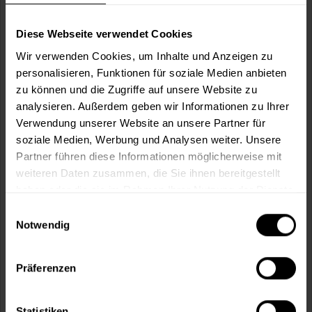
77,99 € / 1 Liter
2 weitere
Diese Webseite verwendet Cookies
Wir verwenden Cookies, um Inhalte und Anzeigen zu
personalisieren, Funktionen für soziale Medien anbieten
zu können und die Zugriffe auf unsere Website zu
analysieren. Außerdem geben wir Informationen zu Ihrer
Verwendung unserer Website an unsere Partner für
soziale Medien, Werbung und Analysen weiter. Unsere
Partner führen diese Informationen möglicherweise mit
weiteren Daten zusammen, die Sie ihnen bereitgestellt
haben oder die sie im Rahmen Ihrer Nutzung der Dienste
gesammelt haben.
Einwilligungsauswahl
Notwendig
Impredur Seidenmattlack 880 (RAL 3000
Feuerrot)
aromatenfrei, Spitzenqualität, für außen und innen
Präferenzen
Verfügbare Varianten
40,49 €
0,375 Liter
Statistiken