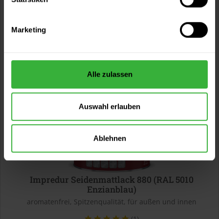
107,97 € / 1 Liter
60,99 €
0,75 Liter
81,32 € / 1 Liter
Marketing
2 weitere
Alle zulassen
Auswahl erlauben
Ablehnen
Impredur Seidenmattlack 880 (RAL 5010
Enzianblau)
aromatenfrei, Spitzenqualität, für außen und innen
(1)