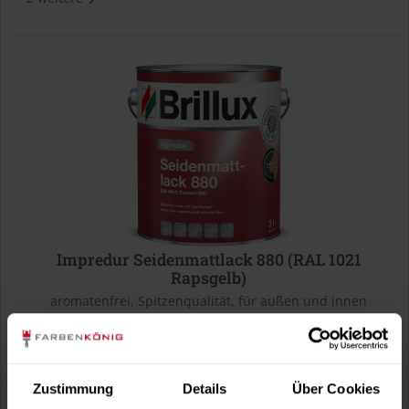
Impredur Seidenmattlack 880 (RAL 1021
Rapsgelb)
aromatenfrei, Spitzenqualität, für außen und innen
Verfügbare Varianten
36,49 €
0,375 Liter
97,31 € / 1 Liter
Zustimmung
Details
Über Cookies
58,49 €
0,75 Liter