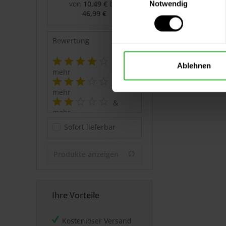
von
10,49 €
bis
Notwendig
46,99 €
Bewertung
&
Ablehnen
mehr
&
mehr
&
mehr
&
Sofort lieferbar
mehr
Produkte anzeigen
Ihre Vorteile
Kostenloser Versand