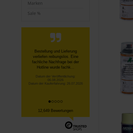
Marken
Sale %
Farbe war super verpackt und
schnell geliefert. Brillux Superlux
3000 weiss ist Qualitativ sehr
hoch...
Lars H., München
Datum der Veröffentlichung:
06.08.2026
Datum der Kauferfahrung: 26.07.2026
12,649 Bewertungen