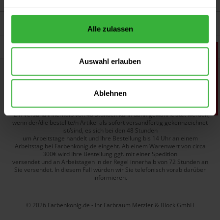
Persönliche Beratung
Unsere Zahlungsarten
Alle zulassen
Wir versenden mit
Auswahl erlauben
Widerruf erklären
Ablehnen
Alle Preise inkl. gesetzl. Mehrwertsteuer zzgl. Versandkostenund ggf.
Nachnahmegebühren, wenn nicht anders beschrieben.
*Ein Versand innerhalb von 48 Stunden kann dann gewährleistet werden,
wenn der/die bestellte/n Artikel als sofort versandfertig gekennzeichnet
ist/sind, es sich bei den 48 Stunden
um Arbeitstage handelt und Ihre Bestellung bis 14 Uhr an einem
Arbeitstag bei Farbenkönig.de eingeht. Ab einem Warenwert von circa
300€ wird Ihre Bestellung ggf. mit einer Spedition
versendet und an Arbeistagen in der Regel innerhalb von 72 Stunden an
Sie versendet. In diesem Fall würden wir Sie telefonisch vorab darüber
informieren.
© 2026 Farbenkönig.de - Ihr Farbraum Metzler & Block GmbH