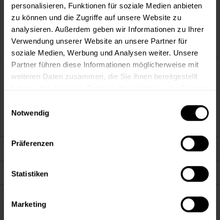
personalisieren, Funktionen für soziale Medien anbieten
Passwort vergessen?
zu können und die Zugriffe auf unsere Website zu
analysieren. Außerdem geben wir Informationen zu Ihrer
Anmelden
Verwendung unserer Website an unsere Partner für
soziale Medien, Werbung und Analysen weiter. Unsere
Partner führen diese Informationen möglicherweise mit
Vorteile
weiteren Daten zusammen, die Sie ihnen bereitgestellt
haben oder die sie im Rahmen Ihrer Nutzung der Dienste
gesammelt haben.
Kostenloser Versand ab 60 EUR
Einwilligungsauswahl
Versand innerhalb von 48h*
Notwendig
Persönliche Beratung unter +49 (0) 40 60 77 65 23
Präferenzen
Darum sind wir Farbenkönig
Service
Statistiken
Farbenkönig.de
Marketing