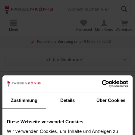
Menü
Merkzettel
Mein Konto
Warenkorb
Persönliche Beratung unter
040 60 77 65 23
Ich bin Neukunde
Ich bin bereits Kunde
Einloggen mit Ihrer E-Mail-Adresse und Ihrem Passwort
Zustimmung
Details
Über Cookies
Diese Webseite verwendet Cookies
Wir verwenden Cookies, um Inhalte und Anzeigen zu