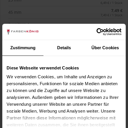
6,49 € / 1 Stück
7,49 €
45 mm
7,49 € / 1 Stück
2 weitere
Zustimmung
Details
Über Cookies
Diese Webseite verwendet Cookies
Wir verwenden Cookies, um Inhalte und Anzeigen zu
personalisieren, Funktionen für soziale Medien anbieten
zu können und die Zugriffe auf unsere Website zu
analysieren. Außerdem geben wir Informationen zu Ihrer
Verwendung unserer Website an unsere Partner für
Schleif- und Poliermaterial 230 mm x 150 mm
soziale Medien, Werbung und Analysen weiter. Unsere
Schleif- und Poliermaterial zum Reinigen, Entfetten und
Partner führen diese Informationen möglicherweise mit
Anrauen.
weiteren Daten zusammen, die Sie ihnen bereitgestellt
(1)