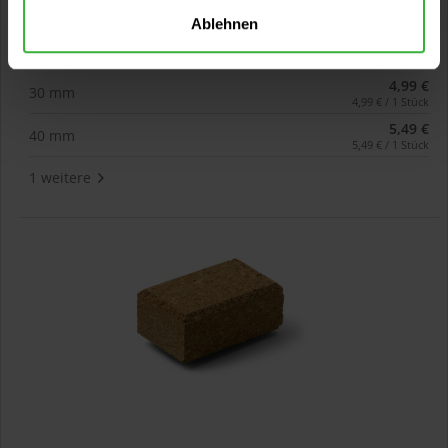
Kleberpinsel mit verzinkter Zwinge und Holzstiel. Kurze,
Ablehnen
feste Borste für das Auftragen...
Verfügbare Varianten
4,99 €
30 mm
4,99 € / 1 Stück
5,49 €
40 mm
5,49 € / 1 Stück
1 weitere