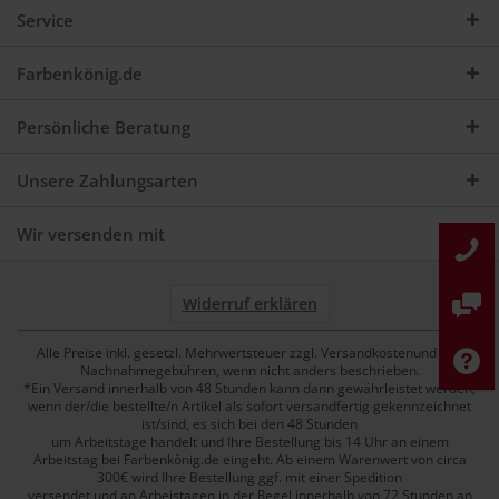
Service
Farbenkönig.de
Persönliche Beratung
Unsere Zahlungsarten
Wir versenden mit
Widerruf erklären
Alle Preise inkl. gesetzl. Mehrwertsteuer zzgl. Versandkostenund ggf.
Nachnahmegebühren, wenn nicht anders beschrieben.
*Ein Versand innerhalb von 48 Stunden kann dann gewährleistet werden,
wenn der/die bestellte/n Artikel als sofort versandfertig gekennzeichnet
ist/sind, es sich bei den 48 Stunden
um Arbeitstage handelt und Ihre Bestellung bis 14 Uhr an einem
Arbeitstag bei Farbenkönig.de eingeht. Ab einem Warenwert von circa
300€ wird Ihre Bestellung ggf. mit einer Spedition
versendet und an Arbeistagen in der Regel innerhalb von 72 Stunden an