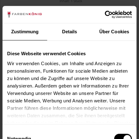
Inhalt:
1 Stück
Zustimmung
Details
Über Cookies
Diese Webseite verwendet Cookies
Wir verwenden Cookies, um Inhalte und Anzeigen zu
personalisieren, Funktionen für soziale Medien anbieten
zu können und die Zugriffe auf unsere Website zu
Lackierrolle MagicCrater
analysieren. Außerdem geben wir Informationen zu Ihrer
Für Lackierungen mit lösemittel- und wasserbasierten
Verwendung unserer Website an unsere Partner für
Lacken.
soziale Medien, Werbung und Analysen weiter. Unsere
(1)
Partner führen diese Informationen möglicherweise mit
6,49 €
weiteren Daten zusammen, die Sie ihnen bereitgestellt
Inhalt:
1 Stück
haben oder die sie im Rahmen Ihrer Nutzung der Dienste
gesammelt haben.
Einwilligungsauswahl
Notwendig