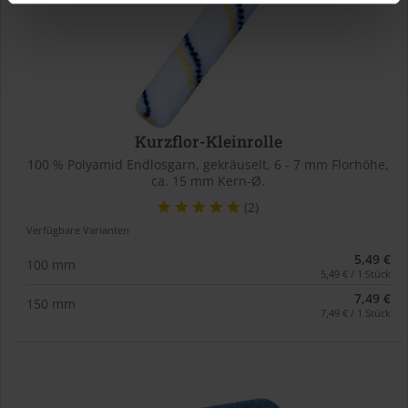
Kurzflor-Kleinrolle
100 % Polyamid Endlosgarn, gekräuselt, 6 - 7 mm Florhöhe,
ca. 15 mm Kern-Ø.
(2)
Verfügbare Varianten
5,49 €
100 mm
5,49 € / 1 Stück
7,49 €
150 mm
7,49 € / 1 Stück