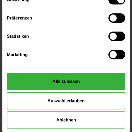
Präferenzen
Statistiken
Marketing
Schaumstoff-Lackierrolle bügelseitig, rund 100
mm
Lackierrolle mit superfeiner Porung. Ca. 35 mm Rollen-Ø.
Alle zulassen
(1)
2,99 €
Inhalt:
1 Stück
Auswahl erlauben
Ablehnen