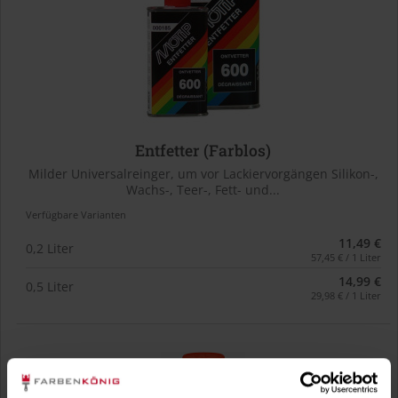
Entfetter (Farblos)
Milder Universalreinger, um vor Lackiervorgängen Silikon-,
Wachs-, Teer-, Fett- und...
Verfügbare Varianten
11,49 €
0,2 Liter
57,45 € / 1 Liter
14,99 €
0,5 Liter
29,98 € / 1 Liter