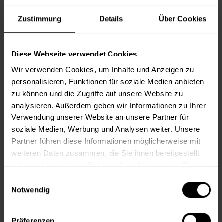
Zustimmung
Details
Über Cookies
Diese Webseite verwendet Cookies
Wir verwenden Cookies, um Inhalte und Anzeigen zu
Anti-Schimmel-Konzentrat AF
personalisieren, Funktionen für soziale Medien anbieten
Schützt vor Schimmel-, Algen-, Grün- und Bakterienbefall.
zu können und die Zugriffe auf unsere Website zu
analysieren. Außerdem geben wir Informationen zu Ihrer
Verfügbare Varianten
Verwendung unserer Website an unsere Partner für
15,99 €
0,25 Liter
soziale Medien, Werbung und Analysen weiter. Unsere
63,96 € / 1 Liter
Partner führen diese Informationen möglicherweise mit
34,99 €
1 Liter
weiteren Daten zusammen, die Sie ihnen bereitgestellt
34,99 € / 1 Liter
haben oder die sie im Rahmen Ihrer Nutzung der Dienste
gesammelt haben.
Einwilligungsauswahl
Notwendig
Präferenzen