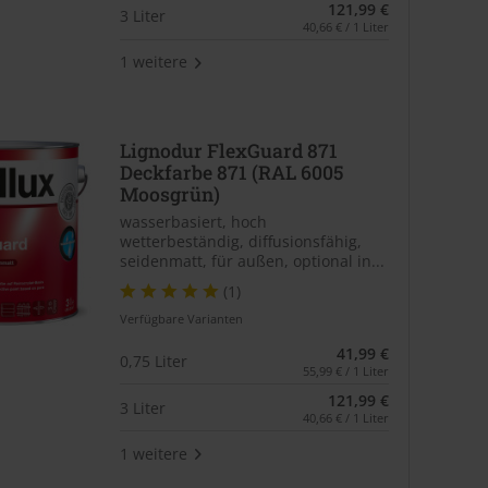
121,99 €
3 Liter
40,66 € / 1 Liter
1 weitere
Lignodur FlexGuard 871
Deckfarbe 871 (RAL 6005
Moosgrün)
wasserbasiert, hoch
wetterbeständig, diffusionsfähig,
seidenmatt, für außen, optional in...
(1)
Verfügbare Varianten
41,99 €
0,75 Liter
55,99 € / 1 Liter
121,99 €
3 Liter
40,66 € / 1 Liter
1 weitere