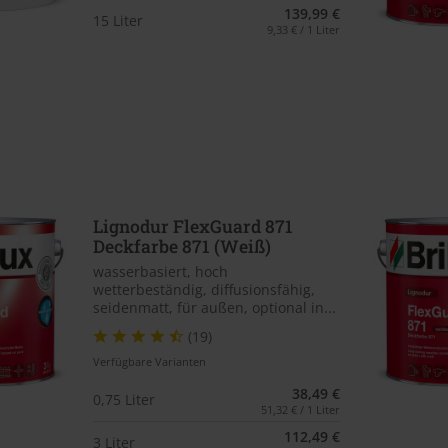
139,99 €
15 Liter
9,33 € / 1 Liter
Lignodur FlexGuard 871
Deckfarbe 871 (Weiß)
wasserbasiert, hoch
wetterbeständig, diffusionsfähig,
seidenmatt, für außen, optional in...
(19)
Verfügbare Varianten
38,49 €
0,75 Liter
51,32 € / 1 Liter
112,49 €
3 Liter