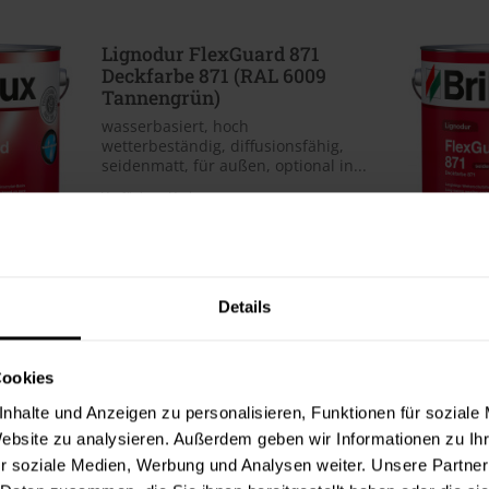
Lignodur FlexGuard 871
Deckfarbe 871 (RAL 6009
Tannengrün)
wasserbasiert, hoch
wetterbeständig, diffusionsfähig,
seidenmatt, für außen, optional in...
Verfügbare Varianten
41,99 €
0,75 Liter
55,99 € / 1 Liter
121,99 €
3 Liter
40,66 € / 1 Liter
Details
1 weitere
Cookies
nhalte und Anzeigen zu personalisieren, Funktionen für soziale
Website zu analysieren. Außerdem geben wir Informationen zu I
Lignodur FlexGuard 871
r soziale Medien, Werbung und Analysen weiter. Unsere Partner
Deckfarbe 871 (RAL 7035