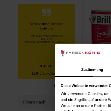
Unkomplizierter Ablauf und tolles
Produkt, bin sehr happy - und
danke auch für die Haribos :)
Datum der Veröffentlichung:
06.08.2026
Datum der Kauferfahrung: 26.07.2026
Zustimmung
12,649 Bewertungen
Diese Webseite verwendet 
Wir verwenden Cookies, um I
und die Zugriffe auf unsere 
Filtern nach
Website an unsere Partner fü