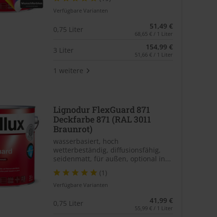
Verfügbare Varianten
51,49 €
0,75 Liter
68,65 € / 1 Liter
154,99 €
3 Liter
51,66 € / 1 Liter
1 weitere
Lignodur FlexGuard 871
Deckfarbe 871 (RAL 3011
Braunrot)
wasserbasiert, hoch
wetterbeständig, diffusionsfähig,
seidenmatt, für außen, optional in...
(1)
Verfügbare Varianten
41,99 €
0,75 Liter
55,99 € / 1 Liter