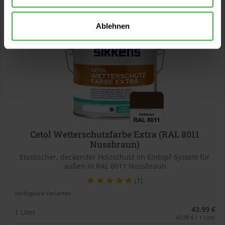
Ablehnen
Cetol Wetterschutzfarbe Extra (RAL 8011
Nussbraun)
Elastischer, deckender Holzschutz im Eintopf-System für
außen in RAL 8011 Nussbraun
(1)
Verfügbare Varianten
43,99 €
1 Liter
43,99 € / 1 Liter