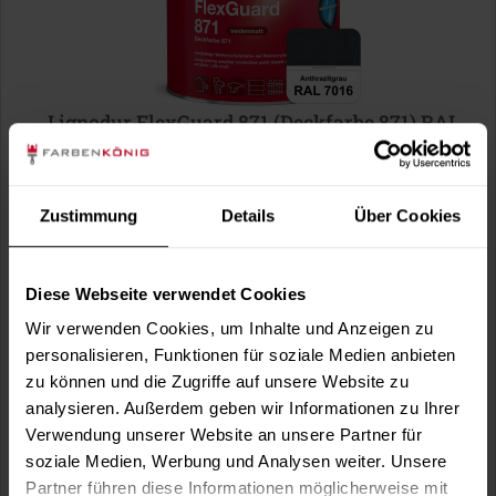
Lignodur FlexGuard 871 (Deckfarbe 871) RAL
7016 Anthrazitgrau
wasserbasiert, hoch wetterbeständig, diffusionsfähig,
seidenmatt, für außen, optional in...
Zustimmung
Details
Über Cookies
(3)
Verfügbare Varianten
45,49 €
0,75 Liter
Diese Webseite verwendet Cookies
60,65 € / 1 Liter
Wir verwenden Cookies, um Inhalte und Anzeigen zu
134,49 €
3 Liter
44,83 € / 1 Liter
personalisieren, Funktionen für soziale Medien anbieten
zu können und die Zugriffe auf unsere Website zu
1 weitere
analysieren. Außerdem geben wir Informationen zu Ihrer
Verwendung unserer Website an unsere Partner für
soziale Medien, Werbung und Analysen weiter. Unsere
Partner führen diese Informationen möglicherweise mit