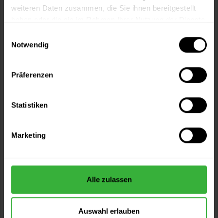
weiteren Daten zusammen, die Sie ihnen bereitgestellt
haben oder die sie im Rahmen Ihrer Nutzung der Dienste
gesammelt haben.
Einwilligungsauswahl
Notwendig
Präferenzen
Cetol Wetterschutzfarbe Extra (RAL 7040
Fenstergrau)
Statistiken
Elastischer, deckender Holzschutz im Eintopf-System für
außen in RAL 7040 Fenstergrau
Marketing
(8)
Verfügbare Varianten
42,49 €
1 Liter
42,49 € / 1 Liter
Alle zulassen
89,49 €
2,5 Liter
35,80 € / 1 Liter
1 weitere
Auswahl erlauben