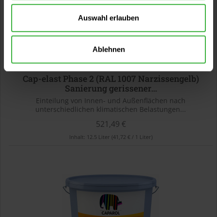
Auswahl erlauben
Ablehnen
Cap-elast Phase 2 (RAL 1007 Narzissengelb)
Sanierung gerissener...
Einteilung von Innen- und Außenflächen nach
unterschiedlichen klimatischen Belastungen...
521,49 €
Inhalt:
12.5 Liter
(41,72 € / 1 Liter)