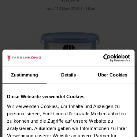
470,99 €
Inhalt:
12.5 Liter
(37,68 € / 1 Liter)
Zustimmung
Details
Über Cookies
Cap-elast Phase 2 (RAL 1005 Honiggelb)
Sanierung gerissener...
Diese Webseite verwendet Cookies
Einteilung von Innen- und Außenflächen nach
Wir verwenden Cookies, um Inhalte und Anzeigen zu
unterschiedlichen klimatischen Belastungen...
personalisieren, Funktionen für soziale Medien anbieten
521,49 €
zu können und die Zugriffe auf unsere Website zu
Inhalt:
12.5 Liter
(41,72 € / 1 Liter)
analysieren. Außerdem geben wir Informationen zu Ihrer
Verwendung unserer Website an unsere Partner für