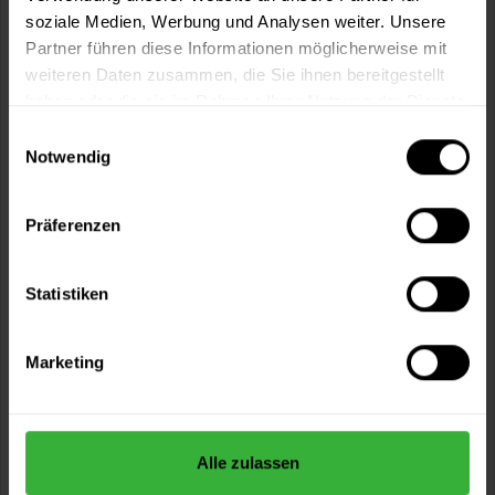
soziale Medien, Werbung und Analysen weiter. Unsere
Partner führen diese Informationen möglicherweise mit
weiteren Daten zusammen, die Sie ihnen bereitgestellt
haben oder die sie im Rahmen Ihrer Nutzung der Dienste
gesammelt haben.
Einwilligungsauswahl
Notwendig
Präferenzen
Cap-elast Phase 2 (RAL 1006 Maisgelb)
Sanierung gerissener...
Statistiken
Einteilung von Innen- und Außenflächen nach
unterschiedlichen klimatischen Belastungen...
521,49 €
Marketing
Inhalt:
12.5 Liter
(41,72 € / 1 Liter)
Alle zulassen