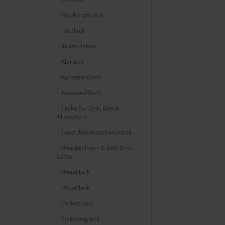
Heizkörperlack
Holzlack
Industrielack
Klarlack
Kunstharzlack
Kunststofflack
Lacke für Zink, Blei &
Aluminium
Land-/Baumaschinenlack
Metallschutz- & Anti-Rost-
Lacke
Metalllack
Möbellack
Parkettlack
Spielzeuglack