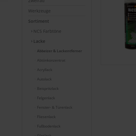
Zweirad
Werkzeuge
Sortiment
NCS Farbtöne
Lacke
Abbeizer & Lackentferner
Abtönkonzentrat
Acryllack
Autolack
Beispritzlack
Felgenlack
Fenster- & Türenlack
Fliesenlack
Fußbodenlack
Glaslack