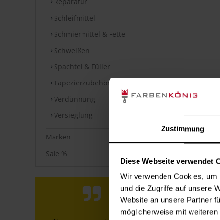
Reparatur
Schleifmittel
Schmiermittel & Fette
Schweißen
Spachtel & Füller
Tapezierzubehör
Verdünnung
Versieglung
Zustimmung
Marken
Sale %
Diese Webseite verwendet 
Wir verwenden Cookies, um I
und die Zugriffe auf unsere 
Website an unsere Partner fü
möglicherweise mit weiteren