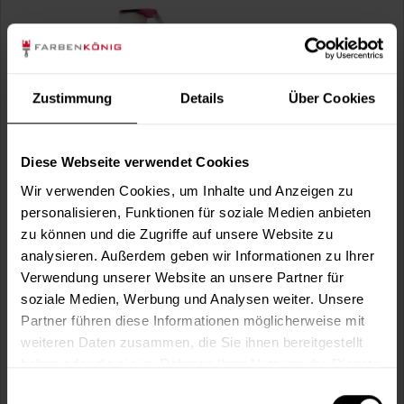
Zustimmung
Details
Über Cookies
Farbtrenn-Roller
Diese Webseite verwendet Cookies
Besonders hochwertiger, flusenfreier Bezug aus Polyamid-
Endlosgarn mit zusätzlicher...
Wir verwenden Cookies, um Inhalte und Anzeigen zu
personalisieren, Funktionen für soziale Medien anbieten
(2)
zu können und die Zugriffe auf unsere Website zu
35,49 €
analysieren. Außerdem geben wir Informationen zu Ihrer
Inhalt:
1 Stück
Verwendung unserer Website an unsere Partner für
soziale Medien, Werbung und Analysen weiter. Unsere
Partner führen diese Informationen möglicherweise mit
weiteren Daten zusammen, die Sie ihnen bereitgestellt
haben oder die sie im Rahmen Ihrer Nutzung der Dienste
gesammelt haben.
Einwilligungsauswahl