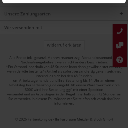
Unsere Zahlungsarten
Wir versenden mit
Widerruf erklären
Alle Preise inkl. gesetzl. Mehrwertsteuer zzgl. Versandkostenund ggf.
Nachnahmegebühren, wenn nicht anders beschrieben.
*Ein Versand innerhalb von 48 Stunden kann dann gewährleistet werden,
wenn der/die bestellte/n Artikel als sofort versandfertig gekennzeichnet
ist/sind, es sich bei den 48 Stunden
um Arbeitstage handelt und Ihre Bestellung bis 14 Uhr an einem
Arbeitstag bei Farbenkönig.de eingeht. Ab einem Warenwert von circa
300€ wird Ihre Bestellung ggf. mit einer Spedition
versendet und an Arbeistagen in der Regel innerhalb von 72 Stunden an
Sie versendet. In diesem Fall würden wir Sie telefonisch vorab darüber
informieren.
© 2026 Farbenkönig.de - Ihr Farbraum Metzler & Block GmbH