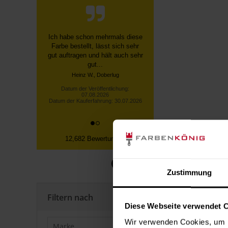
Ich habe schon mehrmals diese
Farbe bestellt, lässt sich sehr
gut auftragen und hält auch sehr
gut...
Heinz W., Doberlug
Datum der Veröffentlichung:
07.08.2026
Datum der Kauferfahrung: 30.07.2026
12,682 Bewertungen
Zustimmung
Filtern nach
Diese Webseite verwendet 
Wir verwenden Cookies, um I
Marke