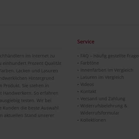
Service
chhändlern im Internet zu
FAQ – Häufig gestellte Frag
Farbtöne
u einhundert Prozent Qualität
Innenfarben im Vergleich
n Farben, Lacken und Lasuren
Lasuren im Vergleich
andwerklichen Hintergrund
Videos
 Produkt. Sie stehen in
Kontakt
it Handwerkern. So erfahren
Versand und Zahlung
usgiebig testen. Wir bei
Widerrufsbelehrung &
re Kunden die beste Auswahl
Widerrufsformular
m aktuellen Stand unserer
Kollektionen