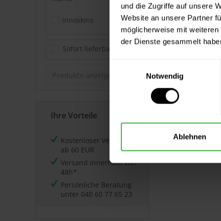
und die Zugriffe auf unsere 
Website an unsere Partner fü
innoskins
möglicherweise mit weiteren
der Dienste gesammelt habe
Sofort lieferbar
Einwilligungsauswahl
Produkte anzeigen
Notwendig
Ihre Vorteile
Ablehnen
Kostenloser Versand
ab 60 EUR
Versand innerhalb von
48h*
Persönliche Beratung
unter
040 60 77 65 23