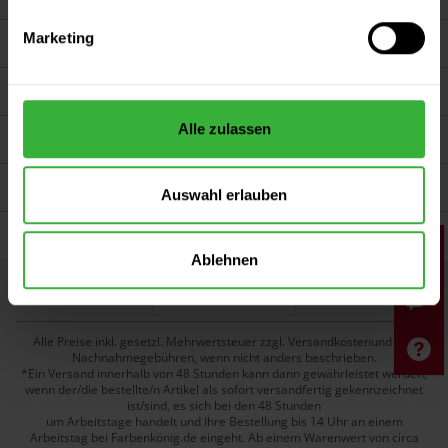
Marketing
Service
Farbenkönig.de
Alle zulassen
Persönliche Beratung
Unsere Zahlungsarten
Auswahl erlauben
Wir versenden mit
Ablehnen
Widerruf erklären
Alle Preise inkl. gesetzl. Mehrwertsteuer zzgl. Versandkostenund ggf.
Nachnahmegebühren, wenn nicht anders beschrieben.
*Ein Versand innerhalb von 48 Stunden kann dann gewährleistet werden,
wenn der/die bestellte/n Artikel als sofort versandfertig gekennzeichnet
ist/sind, es sich bei den 48 Stunden
um Arbeitstage handelt und Ihre Bestellung bis 14 Uhr an einem
Arbeitstag bei Farbenkönig.de eingeht. Ab einem Warenwert von circa