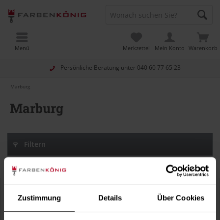
Menü
Merkzettel
Mein Konto
Warenkorb
Persönliche Beratung unter
040 60 77 65 23
Marburg
Marburg
Filtern
Zustimmung
Details
Über Cookies