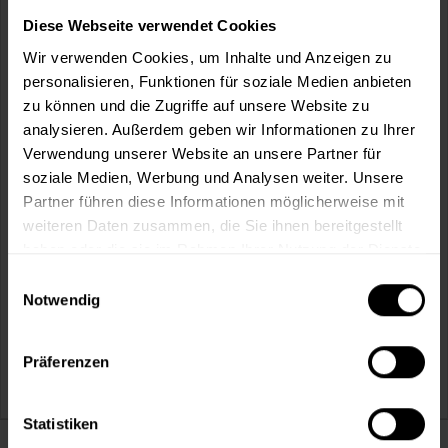
Diese Webseite verwendet Cookies
Wir verwenden Cookies, um Inhalte und Anzeigen zu
personalisieren, Funktionen für soziale Medien anbieten
zu können und die Zugriffe auf unsere Website zu
analysieren. Außerdem geben wir Informationen zu Ihrer
Verwendung unserer Website an unsere Partner für
9869 Premium Patentvlies Marburg
soziale Medien, Werbung und Analysen weiter. Unsere
Renoviervlies Malervlies 9869 Premium Patent Vlies 150
Partner führen diese Informationen möglicherweise mit
weiteren Daten zusammen, die Sie ihnen bereitgestellt
Verfügbare Varianten
haben oder die sie im Rahmen Ihrer Nutzung der Dienste
13,49 €
10,05 x 0,53 m
gesammelt haben.
2,53 € / 1 m²
Einwilligungsauswahl
30,99 €
Notwendig
25 x 0,75 m
1,65 € / 1 m²
1 weitere
Präferenzen
Statistiken
Darum sind wir Farbenkönig