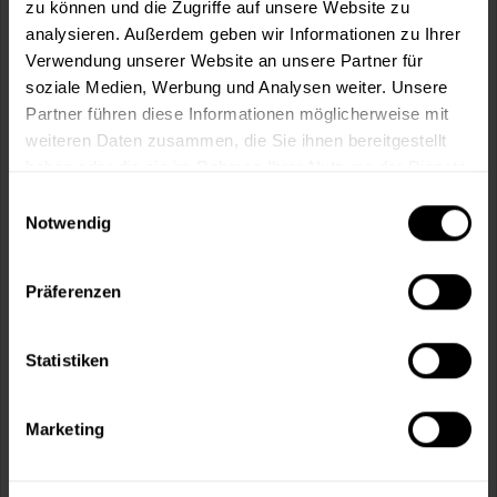
zu können und die Zugriffe auf unsere Website zu
analysieren. Außerdem geben wir Informationen zu Ihrer
Verwendung unserer Website an unsere Partner für
soziale Medien, Werbung und Analysen weiter. Unsere
Partner führen diese Informationen möglicherweise mit
weiteren Daten zusammen, die Sie ihnen bereitgestellt
haben oder die sie im Rahmen Ihrer Nutzung der Dienste
Abbeiz- und Kalkbürste
gesammelt haben.
Einwilligungsauswahl
"Fibre"-Borste. Gestanzt. Auch zum Auftragen von Teer
geeignet. Holzkörper und...
Notwendig
13,49 €
Inhalt:
1 Stück
Präferenzen
Statistiken
Marketing