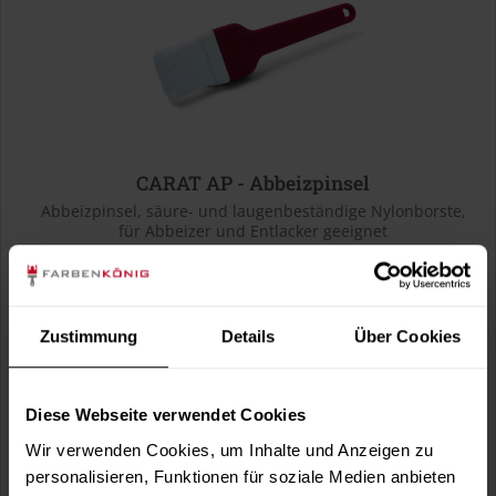
CARAT AP - Abbeizpinsel
Abbeizpinsel, säure- und laugenbeständige Nylonborste,
für Abbeizer und Entlacker geeignet
Verfügbare Varianten
10,99 €
50 mm
10,99 € / 1 Stück
Zustimmung
Details
Über Cookies
13,49 €
70 mm
13,49 € / 1 Stück
Diese Webseite verwendet Cookies
Wir verwenden Cookies, um Inhalte und Anzeigen zu
personalisieren, Funktionen für soziale Medien anbieten