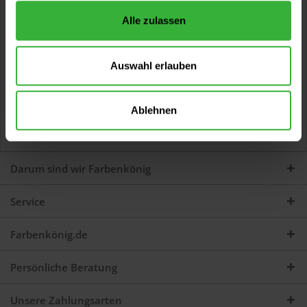
Alle zulassen
Abbeiz-Pinsel, Nylon-Borste - Spezialqualität
Auswahl erlauben
Hochwertige, lösemittelbeständige Borste, Edelkunststoff-
Fassung und unlackierter Holzstiel.
21,49 €
Ablehnen
Inhalt:
1 Stück
Darum sind wir Farbenkönig
Service
Farbenkönig.de
Persönliche Beratung
Unsere Zahlungsarten