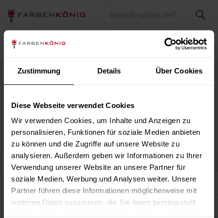
Menü
Merkzettel
Mein Konto
Warenkorb
Persönliche Beratung unter
040 60 77 65 23
Zustimmung
Details
Über Cookies
Conluto (B-Ware)
Conluto (B-Ware)
Diese Webseite verwendet Cookies
Wir verwenden Cookies, um Inhalte und Anzeigen zu
personalisieren, Funktionen für soziale Medien anbieten
zu können und die Zugriffe auf unsere Website zu
analysieren. Außerdem geben wir Informationen zu Ihrer
Verwendung unserer Website an unsere Partner für
soziale Medien, Werbung und Analysen weiter. Unsere
Darum sind wir Farbenkönig
Partner führen diese Informationen möglicherweise mit
weiteren Daten zusammen, die Sie ihnen bereitgestellt
Service
haben oder die sie im Rahmen Ihrer Nutzung der Dienste