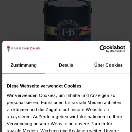
Dead Flat® (Wunschfarbton)
Zustimmung
Details
Über Cookies
Für ein ultramattes und robustes Finish auf Wänden,
Holzelementen und Metall - 2% Glanz |...
Verfügbare Varianten
Diese Webseite verwendet Cookies
52,99 €
0,75 Liter
Wir verwenden Cookies, um Inhalte und Anzeigen zu
70,65 € / 1 Liter
personalisieren, Funktionen für soziale Medien anbieten
127,99 €
2,5 Liter
zu können und die Zugriffe auf unsere Website zu
51,20 € / 1 Liter
analysieren. Außerdem geben wir Informationen zu Ihrer
1 weitere
Verwendung unserer Website an unsere Partner für
soziale Medien, Werbung und Analysen weiter. Unsere