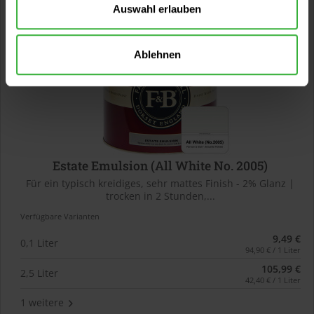
Auswahl erlauben
Ablehnen
Estate Emulsion (All White No. 2005)
Für ein typisch kreidiges, sehr mattes Finish - 2% Glanz |
trocken in 2 Stunden,...
Verfügbare Varianten
9,49 €
0,1 Liter
94,90 € / 1 Liter
105,99 €
2,5 Liter
42,40 € / 1 Liter
1 weitere