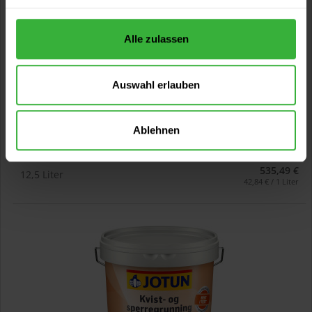
Alle zulassen
Auswahl erlauben
Festodur Grund 949 (Weiß)
lösemittelhaltig, weiß, haftvermittelnd, für außen und
innen
Ablehnen
Verfügbare Varianten
535,49 €
12,5 Liter
42,84 € / 1 Liter