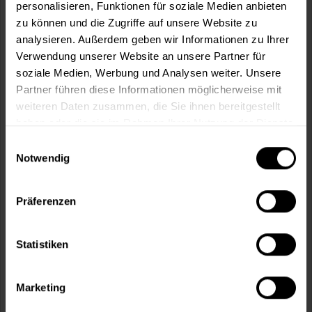
personalisieren, Funktionen für soziale Medien anbieten
zu können und die Zugriffe auf unsere Website zu
analysieren. Außerdem geben wir Informationen zu Ihrer
Verwendung unserer Website an unsere Partner für
soziale Medien, Werbung und Analysen weiter. Unsere
Partner führen diese Informationen möglicherweise mit
weiteren Daten zusammen, die Sie ihnen bereitgestellt
haben oder die sie im Rahmen Ihrer Nutzung der Dienste
Isogrund 924 (Weiß)
gesammelt haben.
Einwilligungsauswahl
wasserverdünnbar, wasserdampfdiffusionsfähig, isoliert
Notwendig
Wasser- und Nikotinflecken, für innen
Verfügbare Varianten
Präferenzen
422,49 €
10 Liter
42,25 € / 1 Liter
Statistiken
Marketing