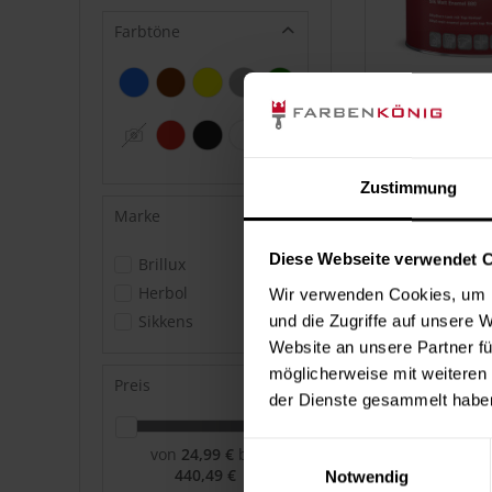
Farbtöne
Zustimmung
Marke
Diese Webseite verwendet 
Brillux
Herbol
Wir verwenden Cookies, um I
Sikkens
und die Zugriffe auf unsere 
Website an unsere Partner fü
möglicherweise mit weiteren
Preis
der Dienste gesammelt habe
Einwilligungsauswahl
von
24,99 €
bis
440,49 €
Notwendig