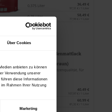
36,49 €
0,375 Liter
97,31 € / 1 Liter
58,49 €
0,75 Liter
77,99 € / 1 Liter
2 weitere
Über Cookies
Impredur Seidenmattlack
880 (RAL 8017
Schokoladenbraun)
 Medien anbieten zu können
aromatenfrei, Spitzenqualität, für
hrer Verwendung unserer
außen und innen
 führen diese Informationen
Verfügbare Varianten
ie im Rahmen Ihrer Nutzung
40,49 €
0,375 Liter
107,97 € / 1 Liter
60,99 €
0,75 Liter
81,32 € / 1 Liter
Marketing