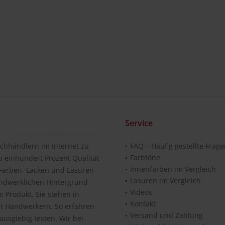
Service
chhändlern im Internet zu
FAQ – Häufig gestellte Frag
Farbtöne
u einhundert Prozent Qualität
Innenfarben im Vergleich
n Farben, Lacken und Lasuren
Lasuren im Vergleich
andwerklichen Hintergrund
Videos
 Produkt. Sie stehen in
Kontakt
it Handwerkern. So erfahren
Versand und Zahlung
usgiebig testen. Wir bei