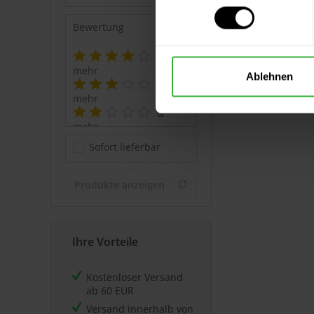
Bewertung
&
mehr
Ablehnen
&
mehr
&
mehr
&
Sofort lieferbar
mehr
Produkte anzeigen
Ihre Vorteile
Kostenloser Versand
ab 60 EUR
Versand innerhalb von