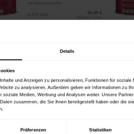
Verfügbare Varianten
40,49 €
0,375 Liter
107,97 € / 1 Liter
60,99 €
0,75 Liter
81,32 € / 1 Liter
2 weitere
Details
Impredur Seidenmattlack
880 (RAL 7037 Staubgrau)
Cookies
aromatenfrei, Spitzenqualität, für
nhalte und Anzeigen zu personalisieren, Funktionen für soziale
außen und innen
Website zu analysieren. Außerdem geben wir Informationen zu I
(2)
r soziale Medien, Werbung und Analysen weiter. Unsere Partner
Verfügbare Varianten
 Daten zusammen, die Sie ihnen bereitgestellt haben oder die s
35,99 €
n.
0,375 Liter
95,97 € / 1 Liter
60,99 €
0,75 Liter
81,32 € / 1 Liter
Präferenzen
Statistiken