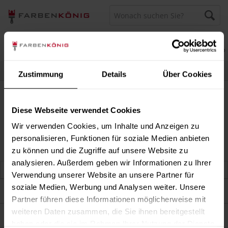
Menü
Merkzettel
Mein Konto
Warenkorb
Persönliche Beratung unter
040 60 77 65 23
Zustimmung
Details
Über Cookies
RAL Maschinenlack
RAL Maschinenlack
Diese Webseite verwendet Cookies
Wir verwenden Cookies, um Inhalte und Anzeigen zu
personalisieren, Funktionen für soziale Medien anbieten
zu können und die Zugriffe auf unsere Website zu
analysieren. Außerdem geben wir Informationen zu Ihrer
Verwendung unserer Website an unsere Partner für
soziale Medien, Werbung und Analysen weiter. Unsere
Darum sind wir Farbenkönig
Partner führen diese Informationen möglicherweise mit
weiteren Daten zusammen, die Sie ihnen bereitgestellt
Service
haben oder die sie im Rahmen Ihrer Nutzung der Dienste