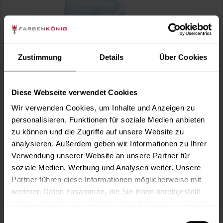
Zustimmung
Details
Über Cookies
Diese Webseite verwendet Cookies
PE-HD Folie Gewebe-Klebeband
Wir verwenden Cookies, um Inhalte und Anzeigen zu
PE-HD Abdeckfolie 0,010 mm stark, hochreißfest,
ausgerüstet mit hellblauem,...
personalisieren, Funktionen für soziale Medien anbieten
zu können und die Zugriffe auf unsere Website zu
Verfügbare Varianten
analysieren. Außerdem geben wir Informationen zu Ihrer
16,49 €
20 m x 55 cm
Verwendung unserer Website an unsere Partner für
1,65 € / 1 m²
soziale Medien, Werbung und Analysen weiter. Unsere
21,99 €
20 m x 110 cm
Partner führen diese Informationen möglicherweise mit
1,00 € / 1 m²
weiteren Daten zusammen, die Sie ihnen bereitgestellt
2 weitere
haben oder die sie im Rahmen Ihrer Nutzung der Dienste
gesammelt haben.
Einwilligungsauswahl