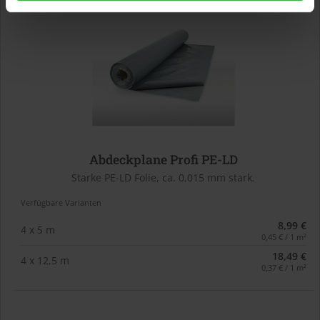
Abdeckplane Profi PE-LD
Starke PE-LD Folie, ca. 0,015 mm stark.
Verfügbare Varianten
8,99 €
4 x 5 m
0,45 € / 1 m²
18,49 €
4 x 12,5 m
0,37 € / 1 m²