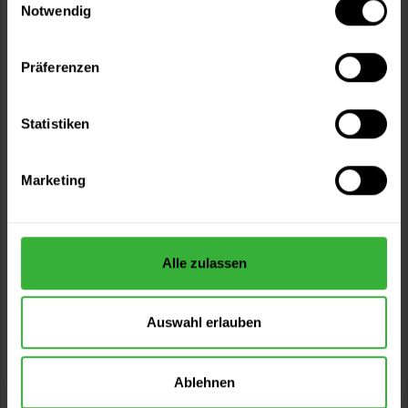
Notwendig
Präferenzen
Statistiken
Marketing
Putzband glatt 3014
Weiches Folienband für Außenabdeckungen von Profilen,
Türzargen, Fensterrahmen und...
Alle zulassen
Verfügbare Varianten
11,99 €
33 m x 30 mm
0,36 € / 1 Meter
Auswahl erlauben
17,99 €
33 m x 50 mm
0,55 € / 1 Meter
Ablehnen