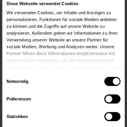
Diese Webseite verwendet Cookies
Wir verwenden Cookies, um Inhalte und Anzeigen zu
personalisieren, Funktionen für soziale Medien anbieten
zu können und die Zugriffe auf unsere Website zu
analysieren. Außerdem geben wir Informationen zu Ihrer
Verwendung unserer Website an unsere Partner für
soziale Medien, Werbung und Analysen weiter. Unsere
Partner führen diese Informationen möglicherweise mit
weiteren Daten zusammen, die Sie ihnen bereitgestellt
haben oder die sie im Rahmen Ihrer Nutzung der Dienste
gesammelt haben.
Einwilligungsauswahl
Lacryl-PU Holzsiegel 262 seidenmatt (Farblos)
Notwendig
wasserbasiert, emissions- und schadstoffarm, farblos,
seidenmatt, hoch strapazierfähig,...
(2)
Präferenzen
Verfügbare Varianten
34,49 €
0,375 Liter
Statistiken
91,97 € / 1 Liter
50,99 €