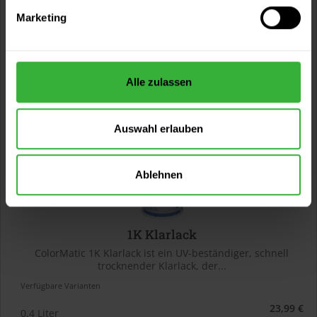
0,75 Liter
67,99 € / 1 Liter
Marketing
1 weitere
Alle zulassen
Auswahl erlauben
Ablehnen
1K Klarlack
ColorMatic 1K Klarlack ist ein UV-beständiger, schnell
trocknender Klarlack, der...
Verfügbare Varianten
23,99 €
0,4 Liter