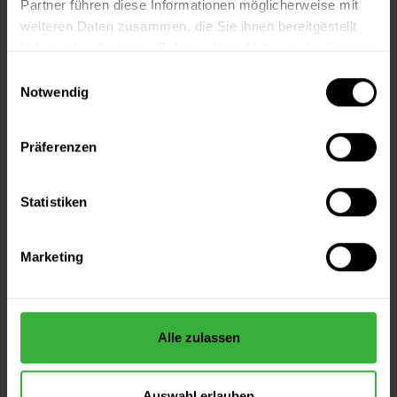
Partner führen diese Informationen möglicherweise mit
weiteren Daten zusammen, die Sie ihnen bereitgestellt
haben oder die sie im Rahmen Ihrer Nutzung der Dienste
gesammelt haben.
Einwilligungsauswahl
Notwendig
Präferenzen
Cetol Wetterschutzfarbe Extra (RAL 6005
Moosgrün)
Statistiken
Elastischer, deckender Holzschutz im Eintopf-System für
außen in RAL 6005 Moosgrün
(7)
Marketing
Verfügbare Varianten
43,99 €
1 Liter
43,99 € / 1 Liter
92,99 €
Alle zulassen
2,5 Liter
37,20 € / 1 Liter
1 weitere
Auswahl erlauben