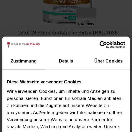
Cetol Wetterschutzfarbe Extra (RAL 7035
Lichtgrau)
Elastischer, deckender Holzschutz im Eintopf-System für
außen in RAL 7035 Lichtgrau
(20)
Zustimmung
Details
Über Cookies
Verfügbare Varianten
42,49 €
1 Liter
42,49 € / 1 Liter
Diese Webseite verwendet Cookies
89,49 €
2,5 Liter
Wir verwenden Cookies, um Inhalte und Anzeigen zu
35,80 € / 1 Liter
personalisieren, Funktionen für soziale Medien anbieten
1 weitere
zu können und die Zugriffe auf unsere Website zu
analysieren. Außerdem geben wir Informationen zu Ihrer
Verwendung unserer Website an unsere Partner für
soziale Medien, Werbung und Analysen weiter. Unsere