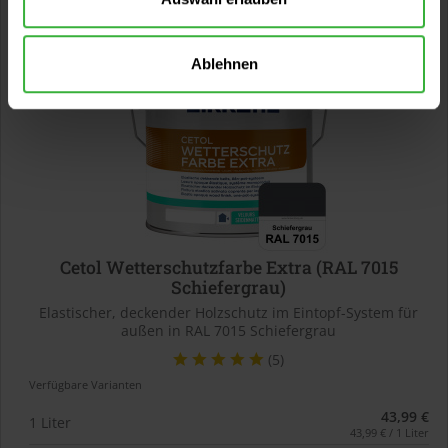
Ablehnen
Cetol Wetterschutzfarbe Extra (RAL 7015
Schiefergrau)
Elastischer, deckender Holzschutz im Eintopf-System für
außen in RAL 7015 Schiefergrau
(5)
Verfügbare Varianten
43,99 €
1 Liter
43,99 € / 1 Liter