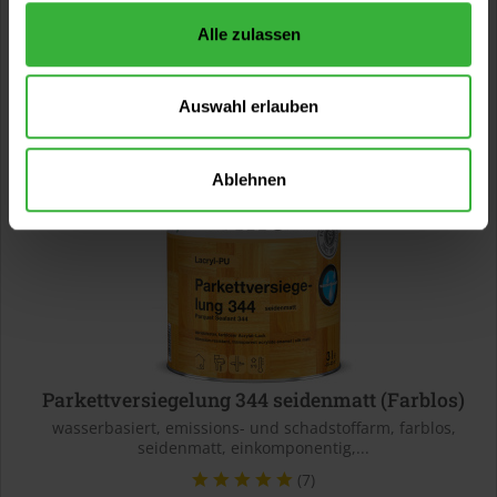
60,49 €
0,75 Liter
Alle zulassen
80,65 € / 1 Liter
200,99 €
3 Liter
67,00 € / 1 Liter
Auswahl erlauben
Ablehnen
Parkettversiegelung 344 seidenmatt (Farblos)
wasserbasiert, emissions- und schadstoffarm, farblos,
seidenmatt, einkomponentig,...
(7)