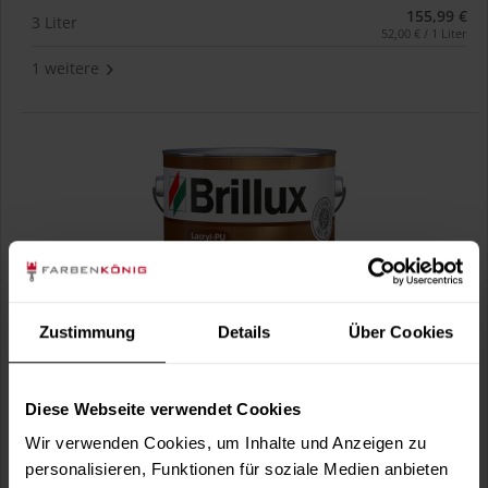
155,99 €
3 Liter
52,00 € / 1 Liter
1 weitere
Zustimmung
Details
Über Cookies
Lacryl-PU Holzbodenlack 274 (Wunschfarbton)
seidenmatt, wasserbasiert, für innen
Diese Webseite verwendet Cookies
Wir verwenden Cookies, um Inhalte und Anzeigen zu
(1)
personalisieren, Funktionen für soziale Medien anbieten
Verfügbare Varianten