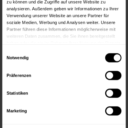
zu können und die Zugriffe auf unsere Website zu
77,49 €
0,75 Liter
analysieren. Außerdem geben wir Informationen zu Ihrer
103,32 € / 1 Liter
Verwendung unserer Website an unsere Partner für
262,49 €
3 Liter
87,50 € / 1 Liter
soziale Medien, Werbung und Analysen weiter. Unsere
Partner führen diese Informationen möglicherweise mit
weiteren Daten zusammen, die Sie ihnen bereitgestellt
haben oder die sie im Rahmen Ihrer Nutzung der Dienste
gesammelt haben.
Einwilligungsauswahl
Notwendig
Präferenzen
Statistiken
Lacryl-PU Holzbodenlack 274 (Weiß)
seidenmatt, wasserbasiert, für innen
Marketing
(2)
Verfügbare Varianten