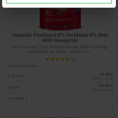
Lignodur FlexGuard 871 Deckfarbe 871 (RAL
6005 Moosgrün)
wasserbasiert, hoch wetterbeständig, diffusionsfähig,
seidenmatt, für außen, optional in...
(1)
Verfügbare Varianten
41,99 €
0,75 Liter
55,99 € / 1 Liter
121,99 €
3 Liter
40,66 € / 1 Liter
1 weitere