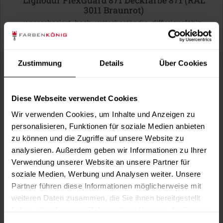
Lignodur FlexGuard 871 Deckfarbe 871 (RAL
3011 Braunrot)
wasserbasiert, hoch wetterbeständig, diffusionsfähig,
seidenmatt, für außen, optional in...
(1)
Verfügbare Varianten
Zustimmung
Details
Über Cookies
41,99 €
0,75 Liter
55,99 € / 1 Liter
121,99 €
3 Liter
Diese Webseite verwendet Cookies
40,66 € / 1 Liter
Wir verwenden Cookies, um Inhalte und Anzeigen zu
1 weitere
personalisieren, Funktionen für soziale Medien anbieten
zu können und die Zugriffe auf unsere Website zu
analysieren. Außerdem geben wir Informationen zu Ihrer
Verwendung unserer Website an unsere Partner für
soziale Medien, Werbung und Analysen weiter. Unsere
Partner führen diese Informationen möglicherweise mit
weiteren Daten zusammen, die Sie ihnen bereitgestellt
haben oder die sie im Rahmen Ihrer Nutzung der Dienste
gesammelt haben.