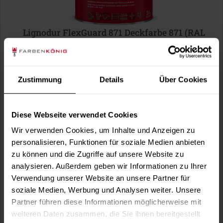
Lignodur FlexGuard 871 Deckfarbe 871 (RAL
6009 Tannengrün)
wasserbasiert, hoch wetterbeständig, diffusionsfähig,
seidenmatt, für außen, optional in...
Verfügbare Varianten
Zustimmung
Details
Über Cookies
41,99 €
0,75 Liter
55,99 € / 1 Liter
Diese Webseite verwendet Cookies
121,99 €
3 Liter
40,66 € / 1 Liter
Wir verwenden Cookies, um Inhalte und Anzeigen zu
1 weitere
personalisieren, Funktionen für soziale Medien anbieten
zu können und die Zugriffe auf unsere Website zu
analysieren. Außerdem geben wir Informationen zu Ihrer
Verwendung unserer Website an unsere Partner für
soziale Medien, Werbung und Analysen weiter. Unsere
Partner führen diese Informationen möglicherweise mit
weiteren Daten zusammen, die Sie ihnen bereitgestellt