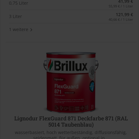
41,99 €
0,75 Liter
55,99 € / 1 Liter
121,99 €
3 Liter
40,66 € / 1 Liter
1 weitere
Lignodur FlexGuard 871 Deckfarbe 871 (RAL
5014 Taubenblau)
wasserbasiert, hoch wetterbeständig, diffusionsfähig,
seidenmatt, für außen, optional in...