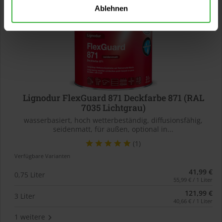
Ablehnen
Lignodur FlexGuard 871 Deckfarbe 871 (RAL
7035 Lichtgrau)
wasserbasiert, hoch wetterbeständig, diffusionsfähig,
seidenmatt, für außen, optional in...
(1)
Verfügbare Varianten
41,99 €
0,75 Liter
55,99 € / 1 Liter
121,99 €
3 Liter
40,66 € / 1 Liter
1 weitere