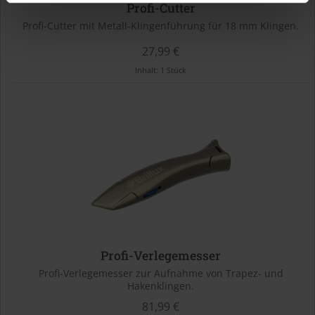
Profi-Cutter
Profi-Cutter mit Metall-Klingenführung für 18 mm Klingen.
27,99 €
Inhalt:
1 Stück
Profi-Verlegemesser
Profi-Verlegemesser zur Aufnahme von Trapez- und
Hakenklingen.
81,99 €