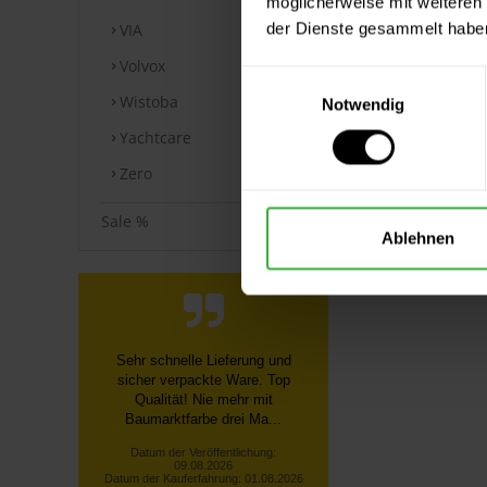
möglicherweise mit weiteren
der Dienste gesammelt habe
VIA
Volvox
Einwilligungsauswahl
Wistoba
Notwendig
Yachtcare
Zero
Sale %
Ablehnen
Alles gut Schnelle Lieferung
Datum der Veröffentlichung:
08.08.2026
Datum der Kauferfahrung: 28.07.2026