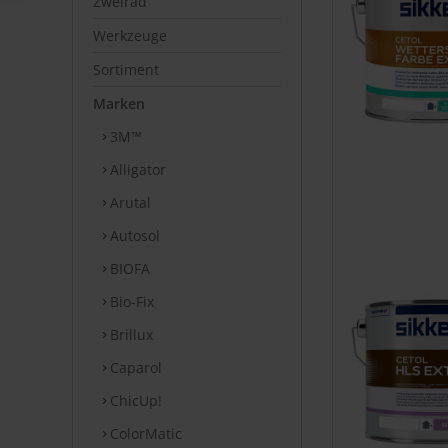
Zweirad
Werkzeuge
Sortiment
Marken
3M™
Alligator
Arutal
Autosol
BIOFA
Bio-Fix
Brillux
Caparol
ChicUp!
ColorMatic