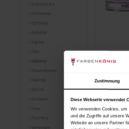
Scandiccare
Schneider
Schönox
Schuller
Sigma
Sika
Sikkens
Staalmeester
Starcke
Zustimmung
Storch
Südwest
Diese Webseite verwendet 
Tesa
Wir verwenden Cookies, um I
und die Zugriffe auf unsere 
Tierrfino
Website an unsere Partner fü
Veneziani