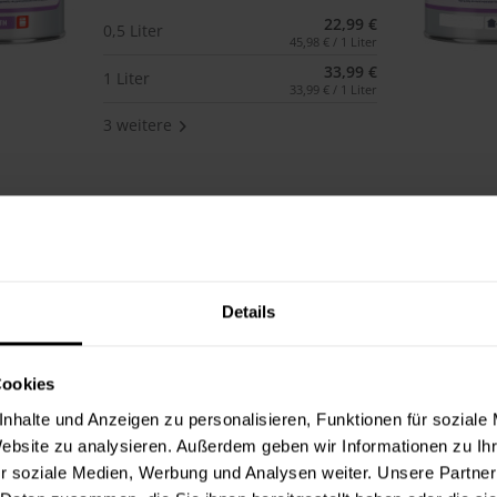
22,99 €
0,5 Liter
45,98 € / 1 Liter
33,99 €
1 Liter
33,99 € / 1 Liter
3 weitere
Cetol HLS extra (090
Sommerblau)
Dünnschichtlasur für außen mit
EXTRA Witterungsschutz.
Details
(1)
Verfügbare Varianten
24,49 €
Cookies
0,5 Liter
48,98 € / 1 Liter
nhalte und Anzeigen zu personalisieren, Funktionen für soziale
36,49 €
1 Liter
Website zu analysieren. Außerdem geben wir Informationen zu I
36,49 € / 1 Liter
r soziale Medien, Werbung und Analysen weiter. Unsere Partner
2 weitere