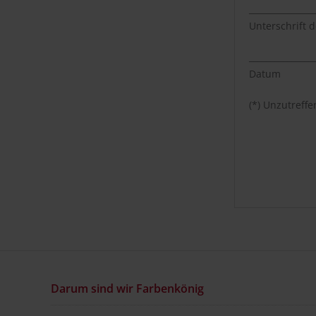
_______________
Unterschrift d
_______________
Datum
(*) Unzutreff
Darum sind wir Farbenkönig