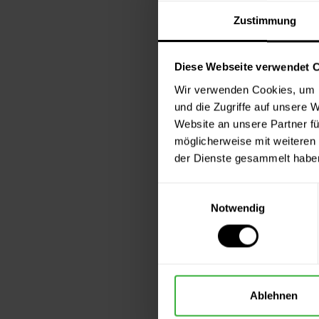
Beschaffenhei
Zustimmung
Allgemein
1) Bitte verm
Diese Webseite verwendet 
sämtlichem Zu
Wir verwenden Cookies, um I
Wenn Sie die 
und die Zugriffe auf unsere 
Schutz vor Tr
Website an unsere Partner fü
2) Senden Sie 
möglicherweise mit weiteren
3) Bitte beac
der Dienste gesammelt habe
B. Wider
Einwilligungsauswahl
Notwendig
Wenn Sie den 
An
Ihr Farbraum
Saseler Chaus
Ablehnen
22393 Hambu