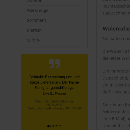
Zweirad
Rechtsgeschäf
Werkzeuge
zugerechnet 
Sortiment
Widerrufsr
Marken
Sie haben das
Sale %
Die Widerrufsf
die letzte Wa
Um Ihr Widerr
Bestellung und Lieferung
Deutschland, T
verliefen reibungslos. Eine
ein mit der Po
fachliche Nachfrage bei der
dafür das bei
Hotline wurde fachk...
Datum der Veröffentlichung:
Sie können Ih
06.08.2026
Datum der Kauferfahrung: 26.07.2026
/widerrufsfor
eine E-Mail) 
Uhrzeit ihres 