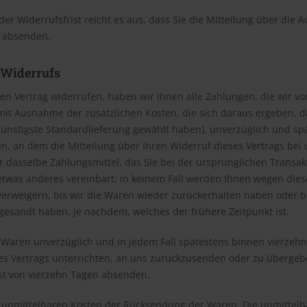
er Widerrufsfrist reicht es aus, dass Sie die Mitteilung über die
t absenden.
 Widerrufs
en Vertrag widerrufen, haben wir Ihnen alle Zahlungen, die wir vo
(mit Ausnahme der zusätzlichen Kosten, die sich daraus ergeben, da
ünstigste Standardlieferung gewählt haben), unverzüglich und s
n, an dem die Mitteilung über Ihren Widerruf dieses Vertrags bei 
 dasselbe Zahlungsmittel, das Sie bei der ursprünglichen Transak
etwas anderes vereinbart; in keinem Fall werden Ihnen wegen dies
erweigern, bis wir die Waren wieder zurückerhalten haben oder bi
esandt haben, je nachdem, welches der frühere Zeitpunkt ist.
 Waren unverzüglich und in jedem Fall spätestens binnen vierzeh
es Vertrags unterrichten, an uns zurückzusenden oder zu übergeben
ist von vierzehn Tagen absenden.
e unmittelbaren Kosten der Rücksendung der Waren. Die unmittel