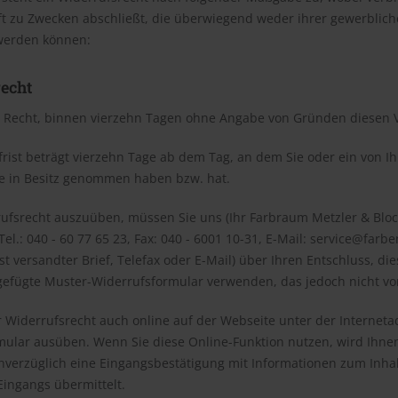
t zu Zwecken abschließt, die überwiegend weder ihrer gewerbliche
werden können:
echt
 Recht, binnen vierzehn Tagen ohne Angabe von Gründen diesen V
rist beträgt vierzehn Tage ab dem Tag, an dem Sie oder ein von Ihn
re in Besitz genommen haben bzw. hat.
ufsrecht auszuüben, müssen Sie uns (Ihr Farbraum Metzler & Bl
el.: 040 - 60 77 65 23, Fax: 040 - 6001 10-31, E-Mail: service@farbe
st versandter Brief, Telefax oder E-Mail) über Ihren Entschluss, d
gefügte Muster-Widerrufsformular verwenden, das jedoch nicht vor
r Widerrufsrecht auch online auf der Webseite unter der Internet
mular
ausüben. Wenn Sie diese Online-Funktion nutzen, wird Ihnen
unverzüglich eine Eingangsbestätigung mit Informationen zum Inh
Eingangs übermittelt.