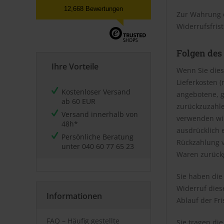
12,668 Bewertungen
Zur Wahrung d
Widerrufsfris
Folgen des
Ihre Vorteile
Wenn Sie dies
Lieferkosten 
Kostenloser Versand
angebotene, g
ab 60 EUR
zurückzuzahle
Versand innerhalb von
verwenden wir
48h*
ausdrücklich 
Persönliche Beratung
Rückzahlung v
unter
040 60 77 65 23
Waren zurückg
Sie haben die
Widerruf dies
Informationen
Ablauf der Fr
FAQ – Häufig gestellte
Sie tragen di