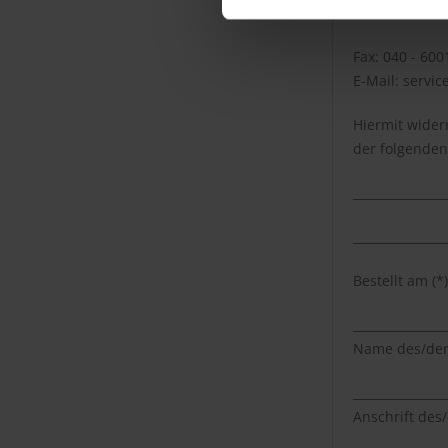
Deutschland
Fax: 040 - 600
E-Mail: servi
Hiermit wider
der folgenden 
_______________
_______________
Bestellt am (*)
_______________
Name des/der
_______________
Anschrift des