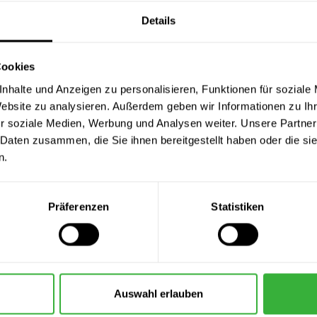
t untrennbar mit anderen Gütern vermischt wurden.
Details
e Hinweise
eiden Sie Beschädigungen und Verunreinigungen der Ware. Senden 
Cookies
behör und mit allen Verpackungsbestandteilen an uns zurück. Ve
nhalte und Anzeigen zu personalisieren, Funktionen für soziale
Originalverpackung nicht mehr besitzen, sorgen Sie bitte mit ein
Website zu analysieren. Außerdem geben wir Informationen zu I
ansportschäden.
r soziale Medien, Werbung und Analysen weiter. Unsere Partner
die Ware bitte nicht unfrei an uns zurück.
 Daten zusammen, die Sie ihnen bereitgestellt haben oder die s
hten Sie, dass die vorgenannten Ziffern 1-2 nicht Voraussetzung f
n.
rufsformular
Präferenzen
Statistiken
Vertrag widerrufen wollen, dann füllen Sie bitte dieses Formular 
 Metzler & Block GmbH
see 162
Auswahl erlauben
rg