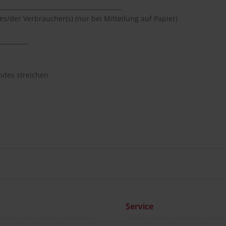
_________________________________________
es/der Verbraucher(s) (nur bei Mitteilung auf Papier)
__________
endes streichen
Service