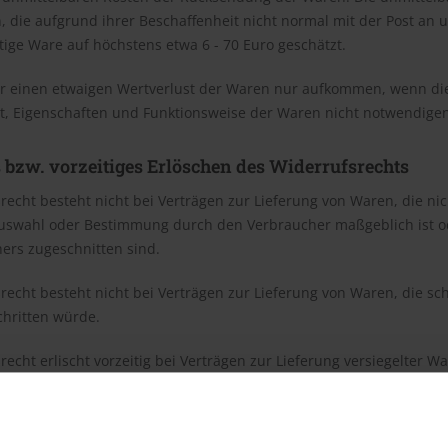
, die aufgrund ihrer Beschaffenheit nicht normal mit der Post an
tige Ware auf höchstens etwa 6 - 70 Euro geschätzt.
r einen etwaigen Wertverlust der Waren nur aufkommen, wenn die
t, Eigenschaften und Funktionsweise der Waren nicht notwendige
 bzw. vorzeitiges Erlöschen des Widerrufsrechts
recht besteht nicht bei Verträgen zur Lieferung von Waren, die nic
Auswahl oder Bestimmung durch den Verbraucher maßgeblich ist od
ers zugeschnitten sind.
recht besteht nicht bei Verträgen zur Lieferung von Waren, die s
chritten würde.
recht erlischt vorzeitig bei Verträgen zur Lieferung versiegelter
icht zur Rückgabe geeignet sind, wenn ihre Versiegelung nach der
recht erlischt vorzeitig bei Verträgen zur Lieferung von Waren, we