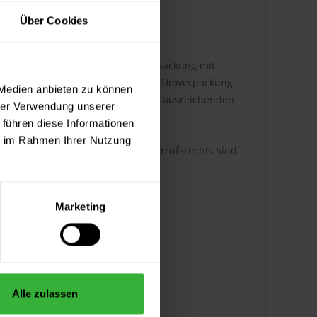
Über Cookies
Sie die Ware bitte in Originalverpackung mit
rwenden Sie ggf. eine schützende Umverpackung.
 Medien anbieten zu können
er geeigneten Verpackung für einen ausreichenden
hrer Verwendung unserer
 führen diese Informationen
ie im Rahmen Ihrer Nutzung
ür die wirksame Ausübung des Widerrufsrechts sind.
Marketing
aus und senden es zurück.
Alle zulassen