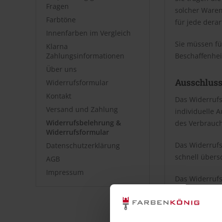
Fragen
solcher Waren
Farbtöne
für jede derar
Innenfarben im Vergleich
Sie müssen fü
Klarna
Zahlungsinformationen
Beschaffenhei
Über uns
Ausschluss
Widerrufsformular
Kontakt
Das Widerrufs
Versand und Zahlung
individuelle 
Widerrufsbelehrung &
des Verbrauch
Widerrufsformular
Das Widerrufs
Datenschutzerklärung
schnell übers
AGB
Impressum
Das Widerrufs
der Hygiene n
Das Widerrufs