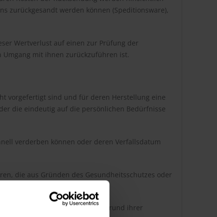
 uns zurückgesandt werden können (Speditionsware),
ser Wertverlust auf einen zur Prüfung der
n Umgang mit ihnen zurückzuführen ist.
ht vorgefertigt sind und für deren Herstellung eine
er die eindeutig auf die persönlichen Bedürfnisse
chnell verderben können oder deren Verfallsdatum
 Waren, die aus Gründen des Gesundheitsschutzes oder
 Lieferung entfernt wurde.
nn diese nach der Lieferung auf Grund ihrer