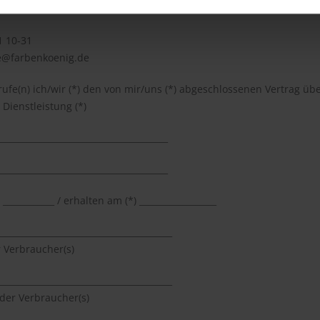
1 10-31
ce@farbenkoenig.de
rufe(n) ich/wir (*) den von mir/uns (*) abgeschlossenen Vertrag üb
Dienstleistung (*)
________________________________________
________________________________________
 ____________ / erhalten am (*) __________________
_________________________________________
 Verbraucher(s)
_________________________________________
/der Verbraucher(s)