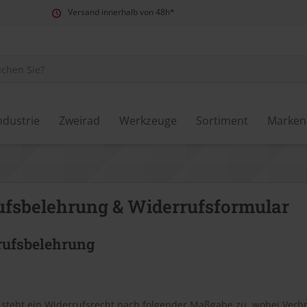
Versand innerhalb von 48h*
ndustrie
Zweirad
Werkzeuge
Sortiment
Marken
ufsbelehrung & Widerrufsformular
rufsbelehrung
steht ein Widerrufsrecht nach folgender Maßgabe zu, wobei Verbrau