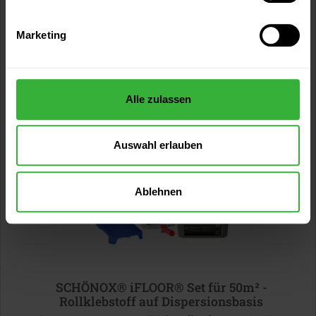
SCHÖNOX® KH FIX - lösemittelfreie
Marketing
Kunstharzhaftdispersion
Gebrauchsfertige, lösemittelfreie Kunstharzhaftdispersion
93,99 €
Alle zulassen
Inhalt:
5 Kilogramm
(18,80 € / 1 Kilogramm)
Auswahl erlauben
Ablehnen
SCHÖNOX® iFLOOR® Set für 50m² -
Rollklebstoff auf Dispersionsbasis