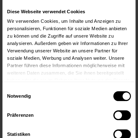
SCHÖNOX® DUROCOLL - harter Einseit
Diese Webseite verwendet Cookies
Dispersionsklebstoff
Sehr emissionsarmer, faserverstärkter, harter Einseit
Wir verwenden Cookies, um Inhalte und Anzeigen zu
Dispersionsklebstoff
personalisieren, Funktionen für soziale Medien anbieten
Verfügbare Varianten
zu können und die Zugriffe auf unsere Website zu
analysieren. Außerdem geben wir Informationen zu Ihrer
49,49 €
3 kg
16,50 € / 1 Kilogramm
Verwendung unserer Website an unsere Partner für
soziale Medien, Werbung und Analysen weiter. Unsere
130,99 €
14 kg
9,36 € / 1 Kilogramm
Partner führen diese Informationen möglicherweise mit
weiteren Daten zusammen, die Sie ihnen bereitgestellt
haben oder die sie im Rahmen Ihrer Nutzung der Dienste
gesammelt haben.
Einwilligungsauswahl
Notwendig
Präferenzen
Statistiken