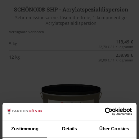
SCHÖNOX® SHP - Acrylatspezialdispersion
Sehr emissionsarme, lösemittelfreie, 1-komponentige
Acrylatspezialdispersion
Verfügbare Varianten
113,49 €
5 kg
22,70 € / 1 Kilogramm
239,99 €
12 kg
20,00 € / 1 Kilogramm
Zustimmung
Details
Über Cookies