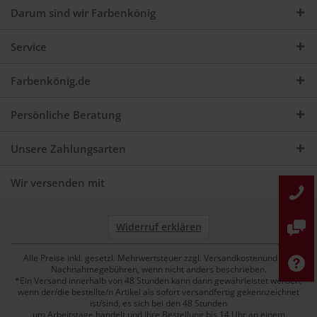
Darum sind wir Farbenkönig
Service
Farbenkönig.de
Persönliche Beratung
Unsere Zahlungsarten
Wir versenden mit
Widerruf erklären
Alle Preise inkl. gesetzl. Mehrwertsteuer zzgl. Versandkostenund ggf.
Nachnahmegebühren, wenn nicht anders beschrieben.
*Ein Versand innerhalb von 48 Stunden kann dann gewährleistet werden,
wenn der/die bestellte/n Artikel als sofort versandfertig gekennzeichnet
ist/sind, es sich bei den 48 Stunden
um Arbeitstage handelt und Ihre Bestellung bis 14 Uhr an einem