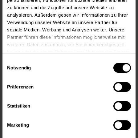
personalisieren, Funktionen für soziale Medien anbieten
zu können und die Zugriffe auf unsere Website zu
analysieren. Außerdem geben wir Informationen zu Ihrer
Verwendung unserer Website an unsere Partner für
soziale Medien, Werbung und Analysen weiter. Unsere
Partner führen diese Informationen möglicherweise mit
Allround Spitzpinsel 2022 (PRO-HYBRID
SERIES)
weiteren Daten zusammen, die Sie ihnen bereitgestellt
haben oder die sie im Rahmen Ihrer Nutzung der Dienste
Staalmeester® Pro-Hybrid Series sind ausgerüstet mit dem
neuen 100% synthetische...
gesammelt haben.
Einwilligungsauswahl
(2)
Notwendig
Verfügbare Varianten
13,49 €
Präferenzen
12 (Ø23 mm)
13,49 € / 1 Stück
14,99 €
14 (Ø26 mm)
14,99 € / 1 Stück
Statistiken
2 weitere
Marketing