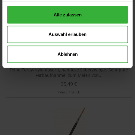
Alle zulassen
Auswahl erlauben
Ablehnen
Spitzpinsel Gr. 12
Feine Toray-Nylonfasern, nahtlose Silberzwinge. Sehr gute
Farbaufnahme, zum Malen von...
35,49 €
Inhalt:
1 Stück