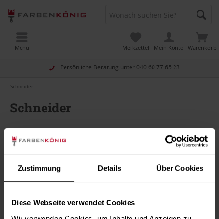
Menü
Merkzettel
Mein Konto
Warenkorb
Persönliche Beratung unter
040 60 77 65 23
Schneider
Schneider
Filtern
Zustimmung
Details
Über Cookies
Diese Webseite verwendet Cookies
Wir verwenden Cookies, um Inhalte und Anzeigen zu