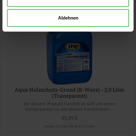
27,99 €
Inhalt:
12.5 Liter
(2,24 € / 1 Liter)
Ablehnen
Aqua Holzschutz-Grund (B-Ware) - 2,5 Liter
(Transparent)
Bei diesem Produkt handelt es sich um einen
Sonderposten zu attraktiven Konditionen....
45,99 €
Inhalt:
2.5 Liter
(18,40 € / 1 Liter)