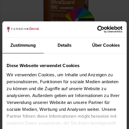
Lignodur UltraGuard 580 Dauerschutzlasur 580
(Wunschfarbton)
aromatenfreie High-Solid-Lasur, thixotrop, seidenglänzend,
Zustimmung
Details
Über Cookies
für außen und innen, optional...
(5)
Diese Webseite verwendet Cookies
Verfügbare Varianten
38,49 €
Wir verwenden Cookies, um Inhalte und Anzeigen zu
0,375 Liter
102,64 € / 1 Liter
personalisieren, Funktionen für soziale Medien anbieten
57,99 €
zu können und die Zugriffe auf unsere Website zu
0,75 Liter
77,32 € / 1 Liter
analysieren. Außerdem geben wir Informationen zu Ihrer
2 weitere
Verwendung unserer Website an unsere Partner für
soziale Medien, Werbung und Analysen weiter. Unsere
Partner führen diese Informationen möglicherweise mit
weiteren Daten zusammen, die Sie ihnen bereitgestellt