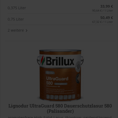
33,99 €
0,375 Liter
90,64 € / 1 Liter
50,49 €
0,75 Liter
67,32 € / 1 Liter
2 weitere
Lignodur UltraGuard 580 Dauerschutzlasur 580
(Palisander)
aromatenfreie High-Solid-Lasur, thixotrop, seidenglänzend,