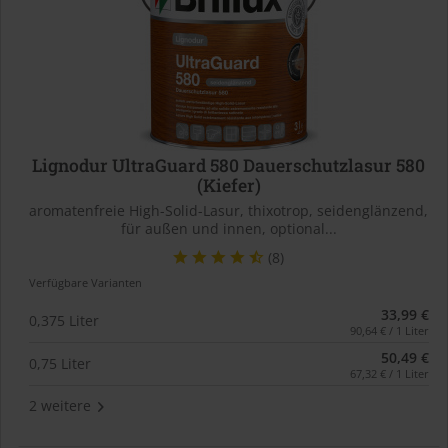
Lignodur UltraGuard 580 Dauerschutzlasur 580
(Kiefer)
aromatenfreie High-Solid-Lasur, thixotrop, seidenglänzend,
für außen und innen, optional...
(8)
Verfügbare Varianten
33,99 €
0,375 Liter
90,64 € / 1 Liter
50,49 €
0,75 Liter
67,32 € / 1 Liter
2 weitere