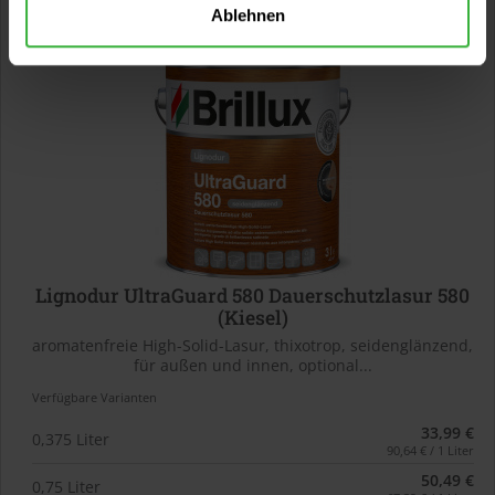
Ablehnen
Lignodur UltraGuard 580 Dauerschutzlasur 580
(Kiesel)
aromatenfreie High-Solid-Lasur, thixotrop, seidenglänzend,
für außen und innen, optional...
Verfügbare Varianten
33,99 €
0,375 Liter
90,64 € / 1 Liter
50,49 €
0,75 Liter