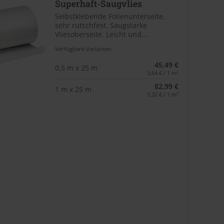
Superhaft-Saugvlies
Selbstklebende Folienunterseite,
sehr rutschfest. Saugstarke
Vliesoberseite. Leicht und...
Verfügbare Varianten
45,49 €
0,5 m x 25 m
3,64 € / 1 m²
82,99 €
1 m x 25 m
3,32 € / 1 m²