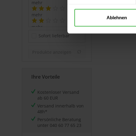
mehr
&
mehr
Ablehnen
&
mehr
&
Sofort lieferbar
mehr
Produkte anzeigen
Ihre Vorteile
Kostenloser Versand
ab 60 EUR
Versand innerhalb von
48h*
Persönliche Beratung
unter
040 60 77 65 23