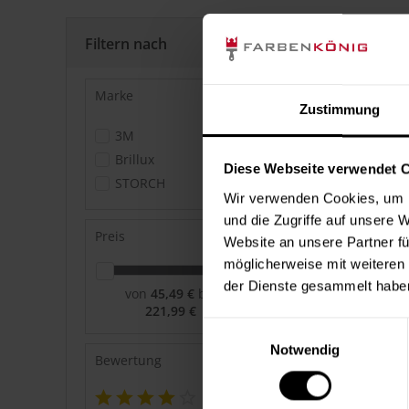
Filtern nach
Marke
Zustimmung
3M
Brillux
Diese Webseite verwendet 
STORCH
Wir verwenden Cookies, um I
und die Zugriffe auf unsere 
Preis
Website an unsere Partner fü
möglicherweise mit weiteren
der Dienste gesammelt habe
von
45,49 €
bis
221,99 €
Einwilligungsauswahl
Notwendig
Bewertung
&