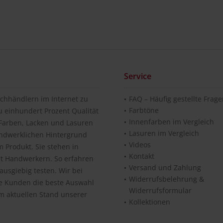
Service
chhändlern im Internet zu
FAQ – Häufig gestellte Frag
Farbtöne
u einhundert Prozent Qualität
Innenfarben im Vergleich
n Farben, Lacken und Lasuren
Lasuren im Vergleich
andwerklichen Hintergrund
Videos
 Produkt. Sie stehen in
Kontakt
it Handwerkern. So erfahren
Versand und Zahlung
usgiebig testen. Wir bei
Widerrufsbelehrung &
re Kunden die beste Auswahl
Widerrufsformular
m aktuellen Stand unserer
Kollektionen