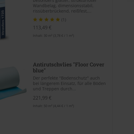
besonders glatter, strukturloser
Wandbelag, dimensionsstabil,
rissüberbrückend, reißfest,...
(1)
113,49 €
Inhalt:
30 m²
(3,78 € / 1 m²)
Antirutschvlies "Floor Cover
blue"
Der perfekte "Bodenschutz" auch
bei längerem Einsatz, für alle Böden
und Treppen durch...
221,99 €
Inhalt:
50 m²
(4,44 € / 1 m²)