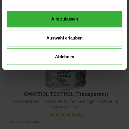
30,50 € / 1 Liter
1 weitere
Alle zulassen
Auswahl erlauben
Ablehnen
OWATROL TEXTROL (Transparent)
transparenter Holzschutz für hochwertige Holzteile im
Außenbereich
(1)
Verfügbare Varianten