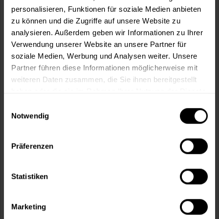
1 weitere
personalisieren, Funktionen für soziale Medien anbieten
zu können und die Zugriffe auf unsere Website zu
analysieren. Außerdem geben wir Informationen zu Ihrer
Verwendung unserer Website an unsere Partner für
soziale Medien, Werbung und Analysen weiter. Unsere
Partner führen diese Informationen möglicherweise mit
weiteren Daten zusammen, die Sie ihnen bereitgestellt
haben oder die sie im Rahmen Ihrer Nutzung der Dienste
gesammelt haben.
Einwilligungsauswahl
Notwendig
Terrassen-Hartholz-Öl
Präferenzen
Scandiccare Terrassen-Hartholz-Öl speziell für dunkle
Holzarten
Statistiken
Verfügbare Varianten
35,99 €
1 Liter
35,99 € / 1 Liter
Marketing
91,49 €
3 Liter