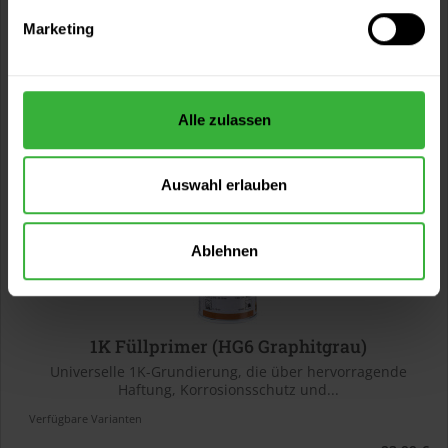
Verfügbare Varianten
Marketing
23,99 €
0,4 Liter
59,98 € / 1 Liter
Alle zulassen
Auswahl erlauben
Ablehnen
1K Füllprimer (HG6 Graphitgrau)
Universelle 1K-Grundierung, die über hervorragende
Haftung, Korrosionsschutz und...
Verfügbare Varianten