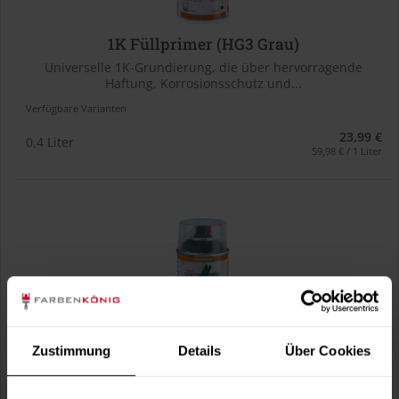
1K Füllprimer (HG3 Grau)
Universelle 1K-Grundierung, die über hervorragende
Haftung, Korrosionsschutz und...
Verfügbare Varianten
23,99 €
0,4 Liter
59,98 € / 1 Liter
Zustimmung
Details
Über Cookies
1K Füllprimer (HG4 Telegrau)