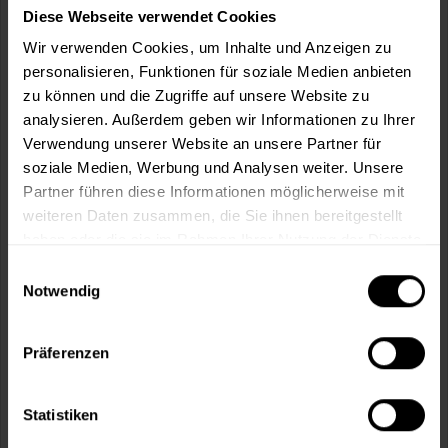
Diese Webseite verwendet Cookies
Universelle 1K-Grundierung, die über hervorragende
Haftung, Korrosionsschutz und...
Wir verwenden Cookies, um Inhalte und Anzeigen zu
personalisieren, Funktionen für soziale Medien anbieten
Verfügbare Varianten
zu können und die Zugriffe auf unsere Website zu
23,99 €
0,4 Liter
analysieren. Außerdem geben wir Informationen zu Ihrer
59,98 € / 1 Liter
Verwendung unserer Website an unsere Partner für
soziale Medien, Werbung und Analysen weiter. Unsere
Partner führen diese Informationen möglicherweise mit
weiteren Daten zusammen, die Sie ihnen bereitgestellt
haben oder die sie im Rahmen Ihrer Nutzung der Dienste
gesammelt haben.
Einwilligungsauswahl
Notwendig
Präferenzen
1K Füllprimer (HG5 Basaltgrau)
Statistiken
Universelle 1K-Grundierung, die über hervorragende
Haftung, Korrosionsschutz und...