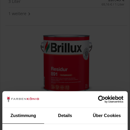
3 Liter
69,16 € / 1 Liter
1 weitere
Residur 891 (RAL 7016 Anthrazitgrau)
Kunstharzlack, aromatenfrei, hochglänzend, für außen und
innen
Zustimmung
Details
Über Cookies
Verfügbare Varianten
67,49 €
0,75 Liter