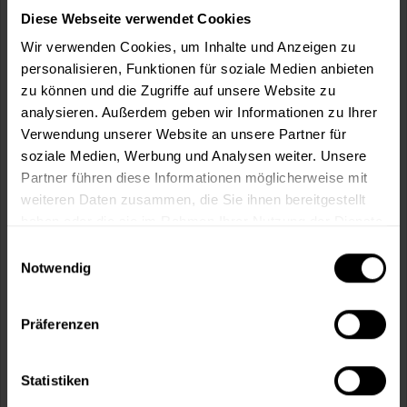
89,99 € / 1 Liter
Diese Webseite verwendet Cookies
207,49 €
3 Liter
69,16 € / 1 Liter
Wir verwenden Cookies, um Inhalte und Anzeigen zu
personalisieren, Funktionen für soziale Medien anbieten
1 weitere
zu können und die Zugriffe auf unsere Website zu
analysieren. Außerdem geben wir Informationen zu Ihrer
Verwendung unserer Website an unsere Partner für
soziale Medien, Werbung und Analysen weiter. Unsere
Partner führen diese Informationen möglicherweise mit
weiteren Daten zusammen, die Sie ihnen bereitgestellt
haben oder die sie im Rahmen Ihrer Nutzung der Dienste
gesammelt haben.
Einwilligungsauswahl
Notwendig
Präferenzen
Residur 891 (RAL 7035 Lichtgrau)
Kunstharzlack, aromatenfrei, hochglänzend, für außen und
innen
Statistiken
Verfügbare Varianten