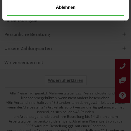
Service
Ablehnen
Farbenkönig.de
Persönliche Beratung
Unsere Zahlungsarten
Wir versenden mit
Widerruf erklären
Alle Preise inkl. gesetzl. Mehrwertsteuer zzgl. Versandkostenund ggf.
Nachnahmegebühren, wenn nicht anders beschrieben.
*Ein Versand innerhalb von 48 Stunden kann dann gewährleistet werden,
wenn der/die bestellte/n Artikel als sofort versandfertig gekennzeichnet
ist/sind, es sich bei den 48 Stunden
um Arbeitstage handelt und Ihre Bestellung bis 14 Uhr an einem
Arbeitstag bei Farbenkönig.de eingeht. Ab einem Warenwert von circa
300€ wird Ihre Bestellung ggf. mit einer Spedition
versendet und an Arbeistagen in der Regel innerhalb von 72 Stunden an