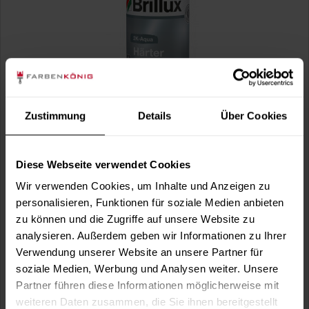
2K-Aqua Härter 2380
Zustimmung
Details
Über Cookies
Spezieller Härter für 2K-Aqua Lacke
(4)
Diese Webseite verwendet Cookies
Verfügbare Varianten
Wir verwenden Cookies, um Inhalte und Anzeigen zu
21,99 €
0,125 Liter
personalisieren, Funktionen für soziale Medien anbieten
175,92 € / 1 Liter
zu können und die Zugriffe auf unsere Website zu
59,99 €
0,5 Liter
analysieren. Außerdem geben wir Informationen zu Ihrer
119,98 € / 1 Liter
Verwendung unserer Website an unsere Partner für
soziale Medien, Werbung und Analysen weiter. Unsere
Partner führen diese Informationen möglicherweise mit
weiteren Daten zusammen, die Sie ihnen bereitgestellt