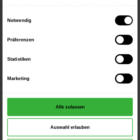
haben oder die sie im Rahmen Ihrer Nutzung der Dienste
gesammelt haben.
Einwilligungsauswahl
Notwendig
Präferenzen
2K-Aqua Epoxi-Härter 2374
Statistiken
Spezieller Härter für 2K-Aqua Epoxi-Primer 2373 und 2K-
Aqua Epoxi-Sprayprimer 2375
Verfügbare Varianten
Marketing
22,99 €
0,15 Liter
153,27 € / 1 Liter
66,49 €
0,6 Liter
110,82 € / 1 Liter
Alle zulassen
Auswahl erlauben
Darum sind wir Farbenkönig