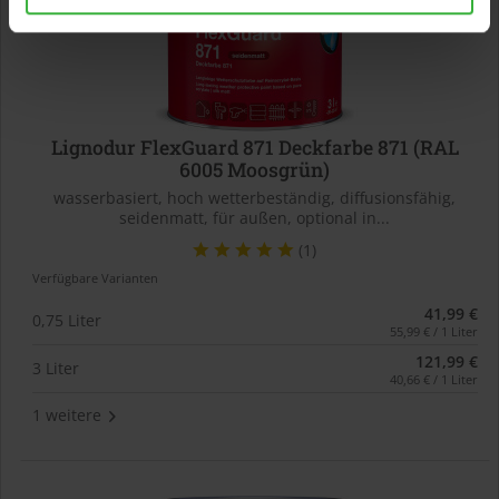
Lignodur FlexGuard 871 Deckfarbe 871 (RAL
6005 Moosgrün)
wasserbasiert, hoch wetterbeständig, diffusionsfähig,
seidenmatt, für außen, optional in...
(1)
Verfügbare Varianten
41,99 €
0,75 Liter
55,99 € / 1 Liter
121,99 €
3 Liter
40,66 € / 1 Liter
1 weitere