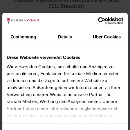
Lignodur FlexGuard 871 Deckfarbe 871 (RAL
3011 Braunrot)
wasserbasiert, hoch wetterbeständig, diffusionsfähig,
seidenmatt, für außen, optional in...
(1)
Verfügbare Varianten
Zustimmung
Details
Über Cookies
41,99 €
0,75 Liter
55,99 € / 1 Liter
121,99 €
3 Liter
Diese Webseite verwendet Cookies
40,66 € / 1 Liter
Wir verwenden Cookies, um Inhalte und Anzeigen zu
1 weitere
personalisieren, Funktionen für soziale Medien anbieten
zu können und die Zugriffe auf unsere Website zu
analysieren. Außerdem geben wir Informationen zu Ihrer
Verwendung unserer Website an unsere Partner für
soziale Medien, Werbung und Analysen weiter. Unsere
Partner führen diese Informationen möglicherweise mit
weiteren Daten zusammen, die Sie ihnen bereitgestellt
haben oder die sie im Rahmen Ihrer Nutzung der Dienste
gesammelt haben.