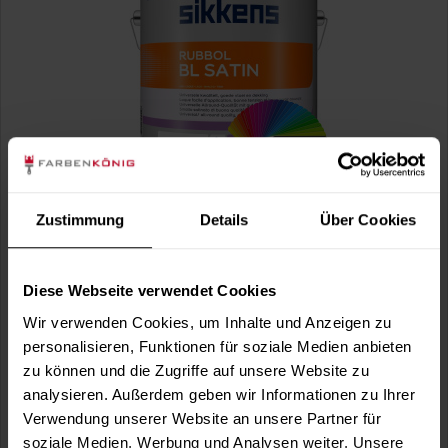
Rubbol BL Satin (Wunschfarbton)
Hochelastischer, wasserbasierter, umweltschonender,
Zustimmung
Details
Über Cookies
schnelltrocknender und...
(4)
Verfügbare Varianten
Diese Webseite verwendet Cookies
30,49 €
0,5 Liter
Wir verwenden Cookies, um Inhalte und Anzeigen zu
60,98 € / 1 Liter
personalisieren, Funktionen für soziale Medien anbieten
53,49 €
1 Liter
zu können und die Zugriffe auf unsere Website zu
53,49 € / 1 Liter
analysieren. Außerdem geben wir Informationen zu Ihrer
1 weitere
Verwendung unserer Website an unsere Partner für
soziale Medien, Werbung und Analysen weiter. Unsere