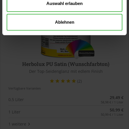
Auswahl erlauben
Ablehnen
Herbolux PU Satin (Wunschfarbton)
Der Top-Seidenglanz mit edlem Finish
(2)
Verfügbare Varianten
29,49 €
0,5 Liter
58,98 € / 1 Liter
50,99 €
1 Liter
50,99 € / 1 Liter
1 weitere