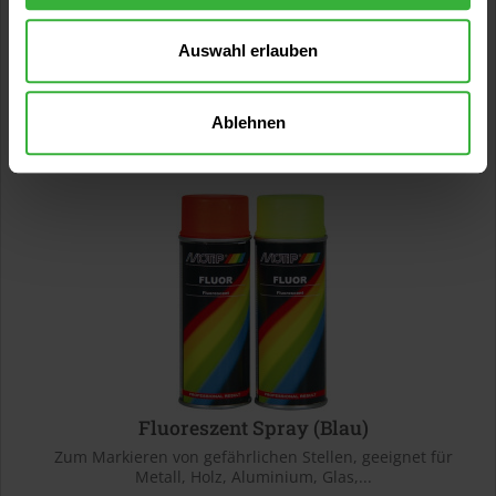
Hochglänzendes Effektspray, das glatte Oberflächen eine
schimmernde Oberfläche verleiht.
Auswahl erlauben
Verfügbare Varianten
20,49 €
0,4 Liter
51,23 € / 1 Liter
Ablehnen
Fluoreszent Spray (Blau)
Zum Markieren von gefährlichen Stellen, geeignet für
Metall, Holz, Aluminium, Glas,...