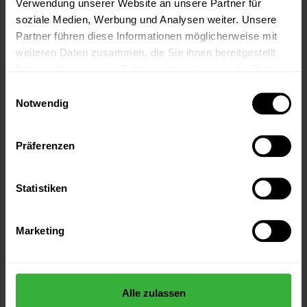
Verwendung unserer Website an unsere Partner für
soziale Medien, Werbung und Analysen weiter. Unsere
Partner führen diese Informationen möglicherweise mit
Sprühwachs
weiteren Daten zusammen, die Sie ihnen bereitgestellt
AUTOSOL® Sprühwachs verleiht Lack-, Metall sowie
haben oder die sie im Rahmen Ihrer Nutzung der Dienste
Kunststoffoberflächen brillanten Glanz...
gesammelt haben.
Einwilligungsauswahl
12,99 €
Notwendig
Inhalt:
0.25 Liter
(51,96 € / 1 Liter)
Präferenzen
Statistiken
Marketing
Alle zulassen
Chromeffektspray (Chrom)